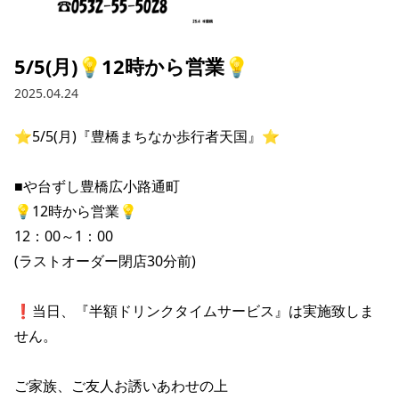
採用情報トップ
店舗物件・店舗施工管理業者の募集
経営陣
これや
今後の取り組み
正社員
組織図
お問い合わせ
5/5(月)💡12時から営業💡
焼とりてっぱん
コーポレートガバナンス
パート・アルバイト
2025.04.24
所在地
お問い合わせトップ
このサイトについて
ひとくち餃子の頂
財務情報
⭐️5/5(月)『豊橋まちなか歩行者天国』⭐️

IRお問い合わせ
玉鋼
業績推移
プライバシーポリシー
株式情報
■や台ずし豊橋広小路通町

ご意見・アンケート（ご来店の方）
財政状況
せんと
IRライブラリ
リンク集
💡12時から営業💡

12：00～1：00

や台や
IRライブラリトップ
IRカレンダー
サイトマップ
(ラストオーダー閉店30分前)

決算短信
海老どて食堂
株価情報
決算説明資料
❗️当日、『半額ドリンクタイムサービス』は実施致しま
華花
株主優待
せん。

有価証券報告書等法定開示資料
電子公告
株主通信
ご家族、ご友人お誘いあわせの上
