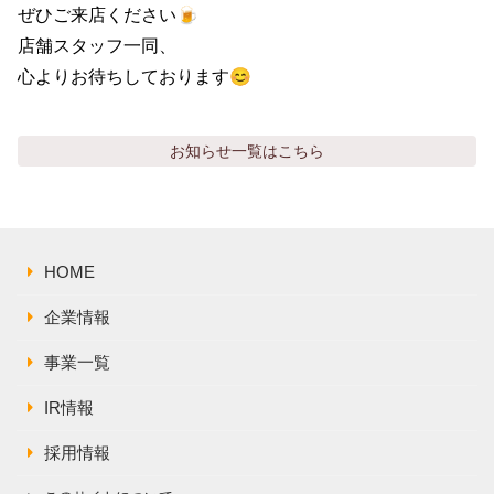
株主総会関連資料
ぜひご来店ください🍺

FAQ
店舗スタッフ一同、

その他IR資料
IRお問い合わせ
心よりお待ちしております😊
適時開示資料
お知らせ
一覧はこちら
HOME
企業情報
事業一覧
IR情報
採用情報