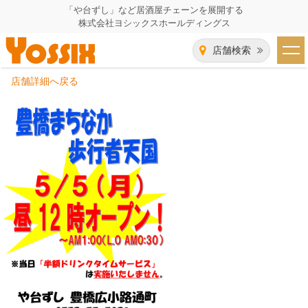
「や台ずし」など居酒屋チェーンを展開する
株式会社ヨシックスホールディングス
店舗検索
店舗詳細へ戻る
HOME
企業情報
企業情報トップ
事業一覧
代表者あいさつ
飲食事業紹介
グループ会社
飲食事業紹介トップ
IR（株主・投資家）情報
会社概要
や台ずし
IR情報トップ
採用情報
沿革
ニパチ
会長メッセージ