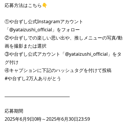
株主総会関連資料
FAQ
応募方法はこちら👇

その他IR資料
IRお問い合わせ
①や台ずし公式Instagramアカウント
適時開示資料
「@yataizushi_official」をフォロー

②や台ずしでの楽しい思い出や、推しメニューの写真/動
画を撮影または選択

③や台ずし公式アカウント「@yataizushi_official」をタ
グ付け

④キャプションに下記のハッシュタグを付けて投稿

#や台ずし2万人ありがとう

________________________________

応募期間

2025年6月9日0時～2025年6月30日23:59
