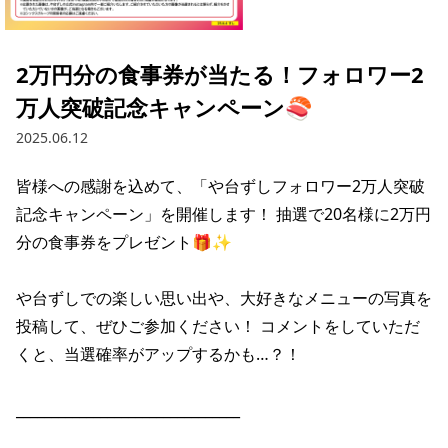
採用情報トップ
店舗物件・店舗施工管理業者の募集
経営陣
これや
今後の取り組み
正社員
組織図
お問い合わせ
2万円分の食事券が当たる！フォロワー2
焼とりてっぱん
コーポレートガバナンス
パート・アルバイト
万人突破記念キャンペーン🍣
所在地
お問い合わせトップ
このサイトについて
ひとくち餃子の頂
財務情報
2025.06.12
IRお問い合わせ
玉鋼
業績推移
プライバシーポリシー
株式情報
皆様への感謝を込めて、「や台ずしフォロワー2万人突破
ご意見・アンケート（ご来店の方）
記念キャンペーン」を開催します！ 抽選で20名様に2万円
財政状況
せんと
IRライブラリ
リンク集
分の食事券をプレゼント🎁✨

や台や
IRライブラリトップ
IRカレンダー
サイトマップ
や台ずしでの楽しい思い出や、大好きなメニューの写真を
決算短信
海老どて食堂
株価情報
投稿して、ぜひご参加ください！ コメントをしていただ
決算説明資料
くと、当選確率がアップするかも…？！

華花
株主優待
有価証券報告書等法定開示資料
________________________________

電子公告
株主通信