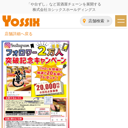
「や台ずし」など居酒屋チェーンを展開する
株式会社ヨシックスホールディングス
店舗検索
店舗詳細へ戻る
HOME
企業情報
企業情報トップ
事業一覧
代表者あいさつ
飲食事業紹介
グループ会社
飲食事業紹介トップ
IR（株主・投資家）情報
会社概要
や台ずし
IR情報トップ
採用情報
沿革
ニパチ
会長メッセージ