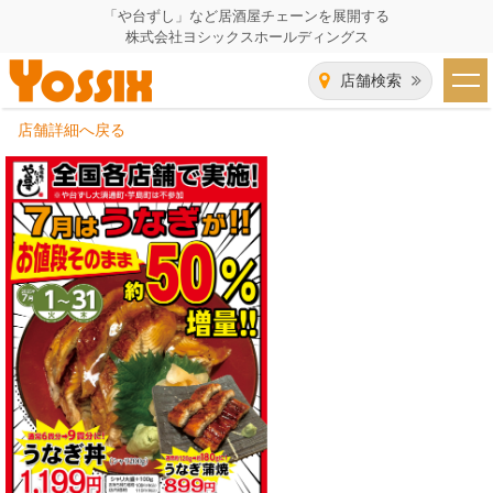
「や台ずし」など居酒屋チェーンを展開する
株式会社ヨシックスホールディングス
店舗検索
店舗詳細へ戻る
HOME
企業情報
企業情報トップ
事業一覧
代表者あいさつ
飲食事業紹介
グループ会社
飲食事業紹介トップ
IR（株主・投資家）情報
会社概要
や台ずし
IR情報トップ
採用情報
沿革
ニパチ
会長メッセージ