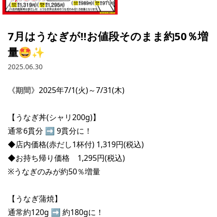
採用情報トップ
店舗物件・店舗施工管理業者の募集
経営陣
これや
今後の取り組み
正社員
組織図
お問い合わせ
7月はうなぎが‼️お値段そのまま約50％増
焼とりてっぱん
コーポレートガバナンス
パート・アルバイト
量🤩✨
所在地
お問い合わせトップ
このサイトについて
ひとくち餃子の頂
財務情報
2025.06.30
IRお問い合わせ
玉鋼
業績推移
プライバシーポリシー
株式情報
《期間》2025年7/1(火)～7/31(木)

ご意見・アンケート（ご来店の方）
財政状況
せんと
IRライブラリ
リンク集
【うなぎ丼(シャリ200g)】

や台や
通常6貫分 ➡ 9貫分に！

IRライブラリトップ
IRカレンダー
サイトマップ
◆店内価格(赤だし1杯付) 1,319円(税込)

決算短信
海老どて食堂
株価情報
◆お持ち帰り価格　1,295円(税込)

決算説明資料
※うなぎのみが約50％増量

華花
株主優待
有価証券報告書等法定開示資料
【うなぎ蒲焼】

電子公告
株主通信
通常約120g ➡ 約180gに！
