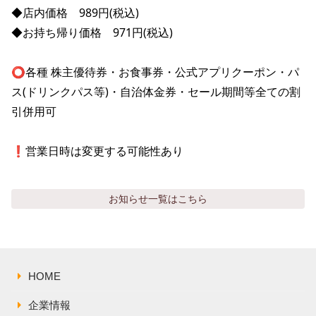
株主総会関連資料
FAQ
◆店内価格　989円(税込)

その他IR資料
◆お持ち帰り価格　971円(税込)

IRお問い合わせ
適時開示資料
⭕️各種 株主優待券・お食事券・公式アプリクーポン・パ
ス(ドリンクパス等)・自治体金券・セール期間等全ての割
引併用可

❗️営業日時は変更する可能性あり
お知らせ
一覧はこちら
HOME
企業情報