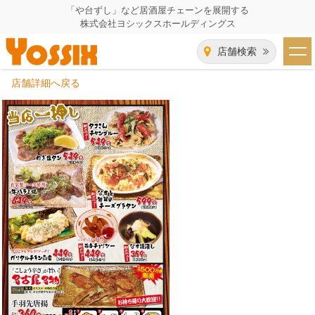
「や台ずし」など居酒屋チェーンを展開する
株式会社ヨシックスホールディングス
店舗検索
店舗詳細へ戻る
HOME
企業情報
企業情報トップ
事業一覧
代表者あいさつ
飲食事業紹介
グループ会社
飲食事業紹介トップ
IR（株主・投資家）情報
会社概要
や台ずし
IR情報トップ
採用情報
沿革
ニパチ
会長メッセージ