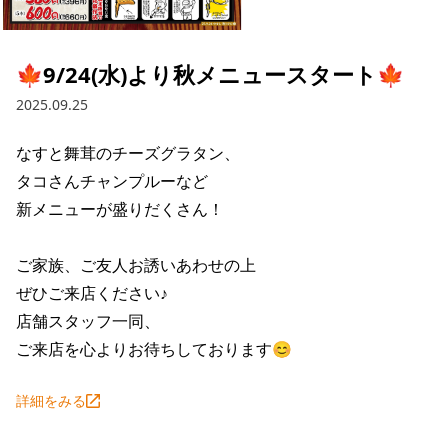
採用情報トップ
店舗物件・店舗施工管理業者の募集
経営陣
これや
今後の取り組み
正社員
組織図
お問い合わせ
🍁9/24(水)より秋メニュースタート🍁
焼とりてっぱん
コーポレートガバナンス
パート・アルバイト
2025.09.25
所在地
お問い合わせトップ
このサイトについて
ひとくち餃子の頂
財務情報
なすと舞茸のチーズグラタン、

IRお問い合わせ
玉鋼
業績推移
プライバシーポリシー
タコさんチャンプルーなど

株式情報
新メニューが盛りだくさん！

ご意見・アンケート（ご来店の方）
財政状況
せんと
IRライブラリ
リンク集
ご家族、ご友人お誘いあわせの上

や台や
IRライブラリトップ
IRカレンダー
サイトマップ
ぜひご来店ください♪

決算短信
海老どて食堂
店舗スタッフ一同、

株価情報
決算説明資料
ご来店を心よりお待ちしております😊
華花
株主優待
有価証券報告書等法定開示資料
詳細をみる
電子公告
株主通信