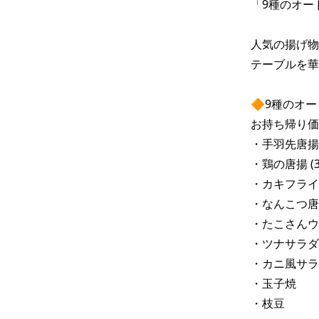
「9種のオー
人気の揚げ物
テーブルを華
🔶9種のオー
お持ち帰り価格  
・手羽先唐揚 (
・鶏の唐揚 (3
・カキフライ (
・なんこつ唐
・たこさんウ
・ツナサラダ

・カニ風サラ
・玉子焼

・枝豆
