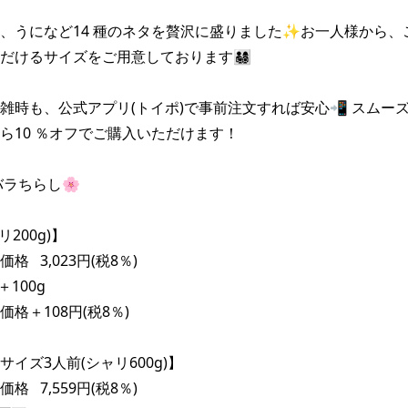
、うになど14 種のネタを贅沢に盛りました✨お一人様から、
るサイズをご用意しております👨‍👩‍👧‍👦

雑時も、公式アプリ(トイポ)で事前注文すれば安心📲 スムー
ら10 ％オフでご購入いただけます！

ラちらし🌸

200g)】

   3,023円(税8％)　

100g　

格＋108円(税8％)

イズ3人前(シャリ600g)】

   7,559円(税8％)
