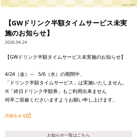
採用情報トップ
店舗物件・店舗施工管理業者の募集
経営陣
これや
今後の取り組み
正社員
組織図
お問い合わせ
【GWドリンク半額タイムサービス未実
焼とりてっぱん
コーポレートガバナンス
パート・アルバイト
施のお知らせ】
所在地
お問い合わせトップ
このサイトについて
ひとくち餃子の頂
財務情報
2026.04.24
IRお問い合わせ
玉鋼
業績推移
プライバシーポリシー
株式情報
【GWドリンク半額タイムサービス未実施のお知らせ】

ご意見・アンケート（ご来店の方）
財政状況
せんと
IRライブラリ
リンク集
4/24（金）～   5/6（水）の期間中、

や台や
「ドリンク半額タイムサービス」は実施いたしません。

IRライブラリトップ
IRカレンダー
サイトマップ
※「終日ドリンク半額券」もご利用出来ません

決算短信
海老どて食堂
株価情報
何卒ご容赦くださいますようお願い申し上げます。
決算説明資料
華花
株主優待
詳細をみる
有価証券報告書等法定開示資料
電子公告
株主通信
お知らせ
一覧はこちら