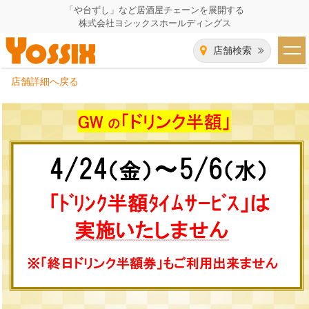
「や台ずし」など居酒屋チェーンを展開する
株式会社ヨシックスホールディングス
店舗検索
店舗詳細へ戻る
HOME
企業情報
企業情報トップ
事業一覧
代表者あいさつ
飲食事業紹介
グループ会社
飲食事業紹介トップ
IR（株主・投資家）情報
会社概要
や台ずし
IR情報トップ
採用情報
沿革
ニパチ
会長メッセージ