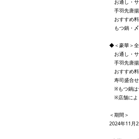
　お通し・サ
　手羽先唐揚
　おすすめ料
　もつ鍋・〆
◆＜豪華＞全1
　お通し・サ
　手羽先唐揚
　おすすめ料理
　寿司盛合せ
　※もつ鍋は
　※店舗によ
＜期間＞

2024年11月2