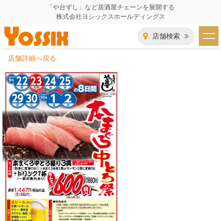
「や台ずし」など居酒屋チェーンを展開する
株式会社ヨシックスホールディングス
店舗検索
店舗詳細へ戻る
HOME
企業情報
企業情報トップ
事業一覧
代表者あいさつ
飲食事業紹介
グループ会社
飲食事業紹介トップ
IR（株主・投資家）情報
会社概要
や台ずし
IR情報トップ
採用情報
沿革
ニパチ
会長メッセージ