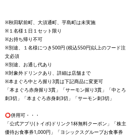
株主総会関連資料
FAQ
その他IR資料
IRお問い合わせ
※秋田駅前町、大須通町、芋島町は未実施

適時開示資料
※１名様１日１セット限り

※お持ち帰り不可

※別途、１名様につき500円 (税込550円)以上のフード注
文必須

※別途、お通し代あり

※対象外ドリンクあり、詳細は店舗まで

※本まぐろ中とろ握り3貫は下記商品に変更可

「本まぐろ赤身握り3貫」「サーモン握り3貫」「中とろ
刺3切」「本まぐろ赤身刺3切」「サーモン刺3切」

⭕️併用可・・・

「公式アプリ(トイポ)ドリンク1杯無料クーポン」「株主
優待お食事券1,000円」「ヨシックスグループお食事券