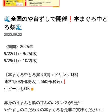
採用情報トップ
店舗物件・店舗施工管理業者の募集
経営陣
これや
今後の取り組み
正社員
組織図
お問い合わせ
🌊全国のや台ずしで開催❗️本まぐろ中と
焼とりてっぱん
コーポレートガバナンス
パート・アルバイト
ろ祭🌊
所在地
お問い合わせトップ
このサイトについて
ひとくち餃子の頂
財務情報
2025.09.22
IRお問い合わせ
玉鋼
業績推移
プライバシーポリシー
株式情報
《期間》2025年

ご意見・アンケート（ご来店の方）
9/22(月)～9/25(木)

財政状況
せんと
IRライブラリ
リンク集
9/29(月)～10/2(木)

や台や
IRライブラリトップ
IRカレンダー
サイトマップ
【本まぐろ中とろ握り3貫＋ドリンク1杯】

決算短信
海老どて食堂
株価情報
通常1,592円(税込)⇒660円(税込)❗️

決算説明資料
生ビールもOK🍺

華花
株主優待
有価証券報告書等法定開示資料
赤身のうまみと脂の甘みのバランスが絶妙！

電子公告
株主通信
や台ずしのこだわりの本まぐろを是非ご賞味ください！
