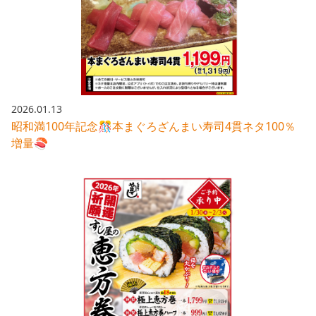
採用情報トップ
店舗物件・店舗施工管理業者の募集
経営陣
これや
今後の取り組み
正社員
組織図
お問い合わせ
焼とりてっぱん
コーポレートガバナンス
パート・アルバイト
所在地
お問い合わせトップ
このサイトについて
ひとくち餃子の頂
財務情報
2026.01.13
IRお問い合わせ
玉鋼
昭和満100年記念🎊本まぐろざんまい寿司4貫ネタ100％
業績推移
プライバシーポリシー
株式情報
増量🍣
ご意見・アンケート（ご来店の方）
財政状況
せんと
IRライブラリ
リンク集
や台や
IRライブラリトップ
IRカレンダー
サイトマップ
決算短信
海老どて食堂
株価情報
決算説明資料
華花
株主優待
有価証券報告書等法定開示資料
電子公告
株主通信