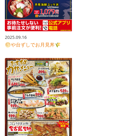
2025.09.16
🌕や台ずしでお月見丼🌾