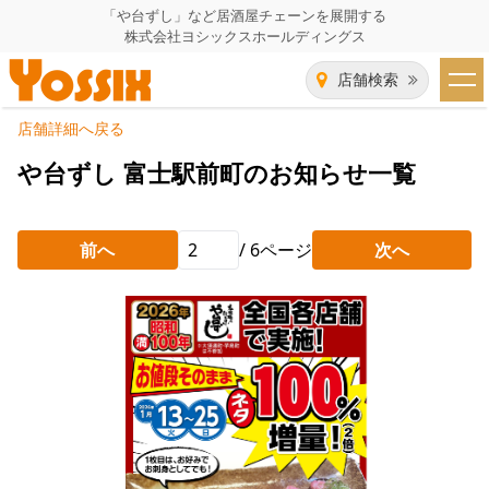
「や台ずし」など居酒屋チェーンを展開する
株式会社ヨシックスホールディングス
店舗検索
店舗詳細へ戻る
HOME
や台ずし 富士駅前町のお知らせ一覧
企業情報
前へ
/
6
ページ
次へ
企業情報トップ
事業一覧
代表者あいさつ
飲食事業紹介
グループ会社
飲食事業紹介トップ
IR（株主・投資家）情報
会社概要
や台ずし
IR情報トップ
採用情報
沿革
ニパチ
会長メッセージ