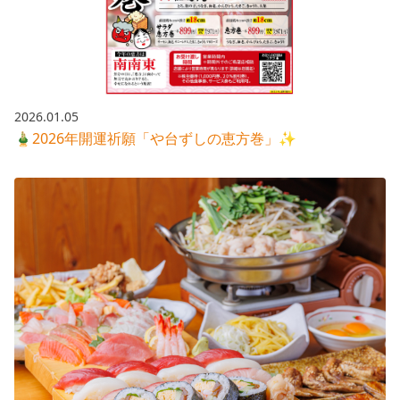
株主総会関連資料
FAQ
その他IR資料
IRお問い合わせ
適時開示資料
2026.01.05
🎍2026年開運祈願「や台ずしの恵方巻」✨