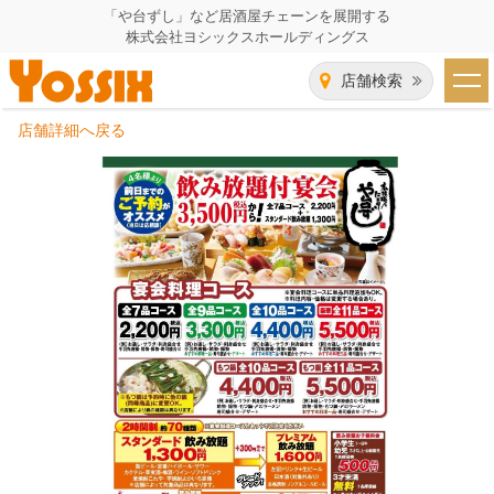
「や台ずし」など居酒屋チェーンを展開する
株式会社ヨシックスホールディングス
店舗検索
店舗詳細へ戻る
HOME
企業情報
企業情報トップ
事業一覧
代表者あいさつ
飲食事業紹介
グループ会社
飲食事業紹介トップ
IR（株主・投資家）情報
会社概要
や台ずし
IR情報トップ
採用情報
沿革
ニパチ
会長メッセージ