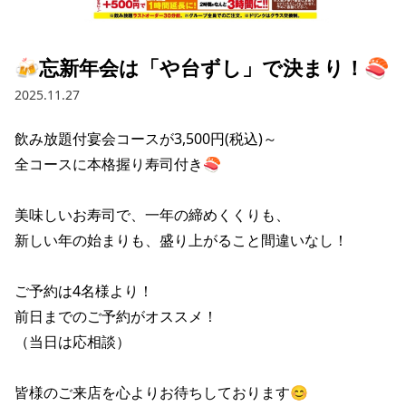
採用情報トップ
店舗物件・店舗施工管理業者の募集
経営陣
これや
今後の取り組み
正社員
組織図
お問い合わせ
🍻忘新年会は「や台ずし」で決まり！🍣
焼とりてっぱん
コーポレートガバナンス
パート・アルバイト
2025.11.27
所在地
お問い合わせトップ
このサイトについて
ひとくち餃子の頂
財務情報
飲み放題付宴会コースが3,500円(税込)～

IRお問い合わせ
玉鋼
業績推移
プライバシーポリシー
全コースに本格握り寿司付き🍣

株式情報
ご意見・アンケート（ご来店の方）
財政状況
せんと
IRライブラリ
リンク集
美味しいお寿司で、一年の締めくくりも、

新しい年の始まりも、盛り上がること間違いなし！

や台や
IRライブラリトップ
IRカレンダー
サイトマップ
決算短信
海老どて食堂
ご予約は4名様より！

株価情報
決算説明資料
前日までのご予約がオススメ！

華花
株主優待
（当日は応相談）

有価証券報告書等法定開示資料
電子公告
株主通信
皆様のご来店を心よりお待ちしております😊