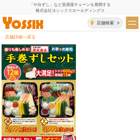
「や台ずし」など居酒屋チェーンを展開する
株式会社ヨシックスホールディングス
店舗検索
店舗詳細へ戻る
HOME
企業情報
企業情報トップ
事業一覧
代表者あいさつ
飲食事業紹介
グループ会社
飲食事業紹介トップ
IR（株主・投資家）情報
会社概要
や台ずし
IR情報トップ
採用情報
沿革
ニパチ
会長メッセージ