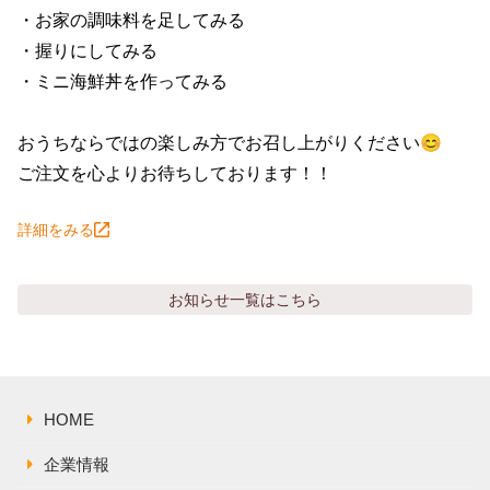
株主総会関連資料
FAQ
・お家の調味料を足してみる

その他IR資料
・握りにしてみる

IRお問い合わせ
・ミニ海鮮丼を作ってみる

適時開示資料
おうちならではの楽しみ方でお召し上がりください😊

ご注文を心よりお待ちしております！！
詳細をみる
お知らせ
一覧はこちら
HOME
企業情報