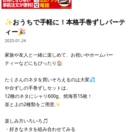
採用情報トップ
店舗物件・店舗施工管理業者の募集
経営陣
これや
今後の取り組み
正社員
組織図
お問い合わせ
✨おうちで手軽に！本格手巻ずしパーテ
焼とりてっぱん
コーポレートガバナンス
パート・アルバイト
ィー🎉
所在地
お問い合わせトップ
このサイトについて
ひとくち餃子の頂
財務情報
2025.01.24
IRお問い合わせ
玉鋼
業績推移
プライバシーポリシー
株式情報
家族や友人と一緒に楽しめて、お祝いやホームパー

ご意見・アンケート（ご来店の方）
ティーなどにもぴったり🏠

財政状況
せんと
IRライブラリ
リンク集
や台や
たくさんのネタを買いそろえるのは大変💦

IRライブラリトップ
IRカレンダー
サイトマップ
や台ずしの手巻ずしセットは、

決算短信
海老どて食堂
株価情報
12種のネタにシャリ600g、焼海苔15枚！

決算説明資料
並と上の2種類をご用意✨

華花
株主優待
有価証券報告書等法定開示資料
楽しみ方いろいろ🎵

電子公告
株主通信
・好きなネタを組み合わせてみる
