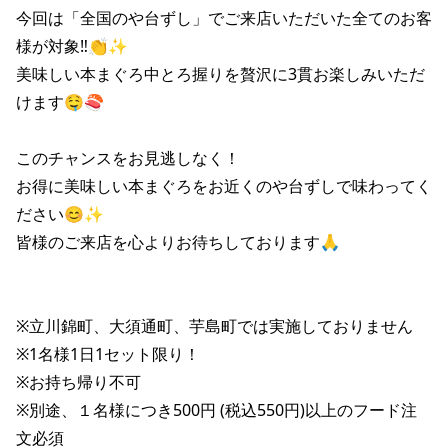
株主総会関連資料
FAQ
今回は「全国のや台ずし」でご来店いただいた全てのお客
その他IR資料
様が対象‼👏✨

IRお問い合わせ
美味しい本まぐろ中とろ握りを贅沢に3貫お楽しみいただ
適時開示資料
けます🤤🍣

このチャンスをお見逃しなく！

お得に美味しい本まぐろをお近くのや台ずしで味わってく
ださい😊✨

皆様のご来店を心よりお待ちしております🙏

※立川錦町、大須通町、芋島町では実施しておりません

※1名様1日1セット限り！

※お持ち帰り不可

※別途、１名様につき500円 (税込550円)以上のフード注
文必須
