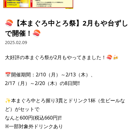
採用情報トップ
店舗物件・店舗施工管理業者の募集
経営陣
これや
今後の取り組み
正社員
組織図
お問い合わせ
🍣【本まぐろ中とろ祭】2月もや台ずし
焼とりてっぱん
コーポレートガバナンス
パート・アルバイト
で開催！🍣
所在地
お問い合わせトップ
このサイトについて
ひとくち餃子の頂
財務情報
2025.02.09
IRお問い合わせ
玉鋼
業績推移
プライバシーポリシー
株式情報
大好評の本まぐろ祭が2月もやってきました！🍣🍻

ご意見・アンケート（ご来店の方）
財政状況
せんと
IRライブラリ
リンク集
📅開催期間：2/10（月）～2/13（木）、

や台や
2/17（月）～2/20（木）の8日間‼

IRライブラリトップ
IRカレンダー
サイトマップ
決算短信
海老どて食堂
株価情報
✨本まぐろ中とろ握り3貫とドリンク1杯（生ビールな
決算説明資料
ど）がセットで

華花
株主優待
有価証券報告書等法定開示資料
なんと600円(税込660円)‼

※一部対象外ドリンクあり

電子公告
株主通信