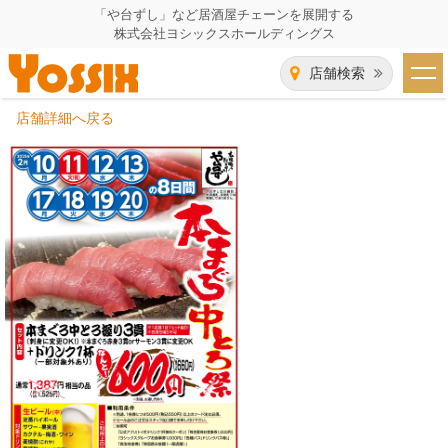
「や台ずし」など居酒屋チェーンを展開する
株式会社ヨシックスホールディングス
店舗検索
店舗詳細へ戻る
HOME
企業情報
企業情報トップ
事業一覧
代表者あいさつ
飲食事業紹介
グループ会社
飲食事業紹介トップ
IR（株主・投資家）情報
会社概要
や台ずし
IR情報トップ
採用情報
沿革
ニパチ
会長メッセージ