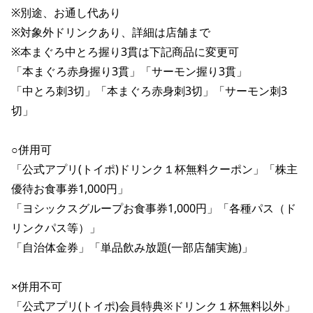
※別途、お通し代あり

※対象外ドリンクあり、詳細は店舗まで

※本まぐろ中とろ握り3貫は下記商品に変更可

「本まぐろ赤身握り3貫」「サーモン握り3貫」

「中とろ刺3切」「本まぐろ赤身刺3切」「サーモン刺3
切」

○併用可

「公式アプリ(トイポ)ドリンク１杯無料クーポン」「株主
優待お食事券1,000円」

「ヨシックスグループお食事券1,000円」「各種パス（ド
リンクパス等）」

「自治体金券」「単品飲み放題(一部店舗実施)」

×併用不可

「公式アプリ(トイポ)会員特典※ドリンク１杯無料以外」
