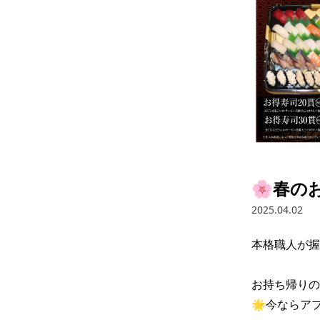
🌸春の
2025.04.02
本格職人が握
お持ち帰りの
🌟今ならア