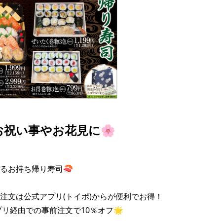
お祝い事やお花見に🌸
るお持ち帰り寿司🍣

注文は公式アプリ(トイポ)からが便利でお得！

プリ経由での事前注文で10％オフ🌟
