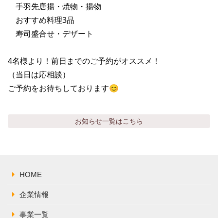
株主総会関連資料
　手羽先唐揚・焼物・揚物

FAQ
　おすすめ料理3品

その他IR資料
IRお問い合わせ
　寿司盛合せ・デザート

適時開示資料
4名様より！前日までのご予約がオススメ！

（当日は応相談）

ご予約をお待ちしております😊
お知らせ
一覧はこちら
HOME
企業情報
事業一覧