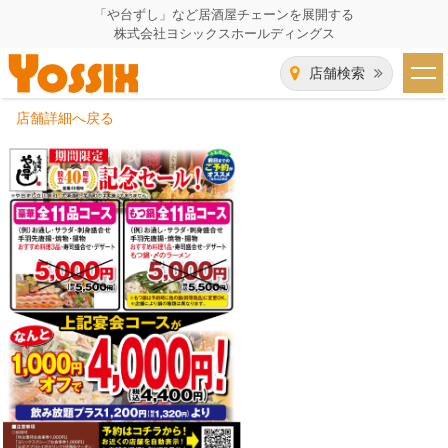
「や台ずし」など居酒屋チェーンを展開する
株式会社ヨシックスホールディングス
店舗検索
店舗詳細へ戻る
HOME
企業情報
企業情報トップ
事業一覧
代表者あいさつ
飲食事業紹介
グループ会社
飲食事業紹介トップ
IR（株主・投資家）情報
会社概要
や台ずし
IR情報トップ
採用情報
沿革
ニパチ
会長メッセージ