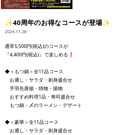
採用情報トップ
店舗物件・店舗施工管理業者の募集
経営陣
これや
今後の取り組み
正社員
組織図
お問い合わせ
✨40周年のお得なコースが登場✨
焼とりてっぱん
コーポレートガバナンス
パート・アルバイト
2024.11.28
所在地
お問い合わせトップ
このサイトについて
ひとくち餃子の頂
財務情報
通常5,500円(税込)のコースが

IRお問い合わせ
玉鋼
業績推移
プライバシーポリシー
『4,400円(税込)』で楽しめる❗️

株式情報
ご意見・アンケート（ご来店の方）
財政状況
せんと
IRライブラリ
リンク集
◆＜もつ鍋＞全11品コース

　お通し・サラダ・刺身盛合せ

や台や
IRライブラリトップ
IRカレンダー
サイトマップ
　手羽先唐揚・焼物・揚物

決算短信
海老どて食堂
　おすすめ料理1品・寿司盛合せ

株価情報
決算説明資料
　もつ鍋・〆のラーメン・デザート

華花
株主優待
有価証券報告書等法定開示資料
◆＜豪華＞全11品コース

電子公告
株主通信
　お通し・サラダ・刺身盛合せ
