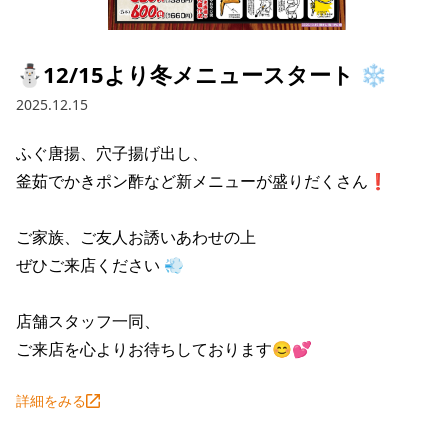
採用情報トップ
店舗物件・店舗施工管理業者の募集
経営陣
これや
今後の取り組み
正社員
組織図
お問い合わせ
⛄12/15より冬メニュースタート ❄️
焼とりてっぱん
コーポレートガバナンス
パート・アルバイト
2025.12.15
所在地
お問い合わせトップ
このサイトについて
ひとくち餃子の頂
財務情報
ふぐ唐揚、穴子揚げ出し、

IRお問い合わせ
玉鋼
業績推移
プライバシーポリシー
釜茹でかきポン酢など新メニューが盛りだくさん❗

株式情報
ご意見・アンケート（ご来店の方）
財政状況
せんと
IRライブラリ
リンク集
ご家族、ご友人お誘いあわせの上

ぜひご来店ください 💨

や台や
IRライブラリトップ
IRカレンダー
サイトマップ
決算短信
海老どて食堂
店舗スタッフ一同、

株価情報
決算説明資料
ご来店を心よりお待ちしております😊💕
華花
株主優待
有価証券報告書等法定開示資料
詳細をみる
電子公告
株主通信