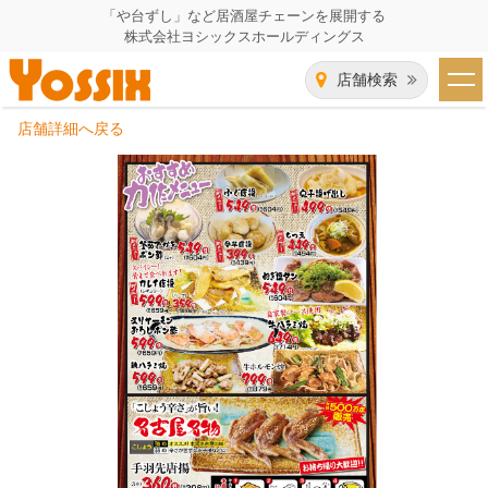
「や台ずし」など居酒屋チェーンを展開する
株式会社ヨシックスホールディングス
店舗検索
店舗詳細へ戻る
HOME
企業情報
企業情報トップ
事業一覧
代表者あいさつ
飲食事業紹介
グループ会社
飲食事業紹介トップ
IR（株主・投資家）情報
会社概要
や台ずし
IR情報トップ
採用情報
沿革
ニパチ
会長メッセージ