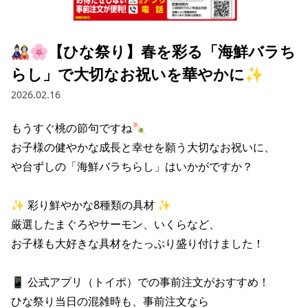
採用情報トップ
店舗物件・店舗施工管理業者の募集
経営陣
これや
今後の取り組み
正社員
組織図
お問い合わせ
🎎🌸【ひな祭り】春を彩る「海鮮バラち
焼とりてっぱん
コーポレートガバナンス
パート・アルバイト
らし」で大切なお祝いを華やかに✨
所在地
お問い合わせトップ
このサイトについて
ひとくち餃子の頂
財務情報
2026.02.16
IRお問い合わせ
玉鋼
業績推移
プライバシーポリシー
株式情報
もうすぐ桃の節句ですね🍡

ご意見・アンケート（ご来店の方）
お子様の健やかな成長と幸せを願う大切なお祝いに、

財政状況
せんと
IRライブラリ
リンク集
や台ずしの「海鮮バラちらし」はいかがですか？

や台や
IRライブラリトップ
IRカレンダー
サイトマップ
✨ 彩り鮮やかな8種類の具材 ✨ 

決算短信
海老どて食堂
株価情報
厳選したまぐろやサーモン、いくらなど、

決算説明資料
お子様も大好きな具材をたっぷり盛り付けました！ 

華花
株主優待
有価証券報告書等法定開示資料
📱 公式アプリ（トイポ）での事前注文がおすすめ！ 

電子公告
株主通信
ひな祭り当日の混雑時も、事前注文なら
