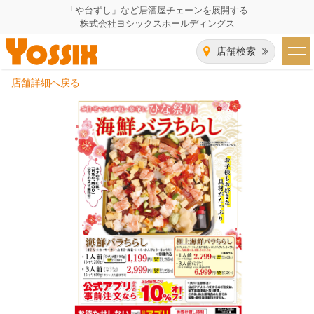
「や台ずし」など居酒屋チェーンを展開する
株式会社ヨシックスホールディングス
店舗検索
店舗詳細へ戻る
HOME
企業情報
企業情報トップ
事業一覧
代表者あいさつ
飲食事業紹介
グループ会社
飲食事業紹介トップ
IR（株主・投資家）情報
会社概要
や台ずし
IR情報トップ
採用情報
沿革
ニパチ
会長メッセージ