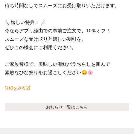
株主総会関連資料
FAQ
待ち時間なしでスムーズにお受け取りいただけます。

その他IR資料
IRお問い合わせ
＼ 嬉しい特典！ ／ 

適時開示資料
今ならアプリ経由での事前ご注文で、10％オフ！

スムーズな受け取りと嬉しい割引を、

ぜひこの機会にご利用ください。

ご家族皆様で、美味しい海鮮バラちらしを囲んで

素敵なひな祭りをお過ごしください😊🌸
詳細をみる
お知らせ
一覧はこちら