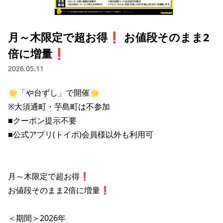
採用情報トップ
店舗物件・店舗施工管理業者の募集
経営陣
これや
今後の取り組み
正社員
組織図
お問い合わせ
月～木限定で超お得❗️ お値段そのまま2
焼とりてっぱん
コーポレートガバナンス
パート・アルバイト
倍に増量❗️
所在地
お問い合わせトップ
このサイトについて
ひとくち餃子の頂
財務情報
2026.05.11
IRお問い合わせ
玉鋼
業績推移
プライバシーポリシー
株式情報
🌟「や台ずし」で開催🌟

ご意見・アンケート（ご来店の方）
※大須通町・芋島町は不参加

財政状況
せんと
IRライブラリ
リンク集
■クーポン提示不要

や台や
■公式アプリ(トイポ)会員様以外も利用可

IRライブラリトップ
IRカレンダー
サイトマップ
決算短信
海老どて食堂
株価情報
決算説明資料
月～木限定で超お得❗️

華花
株主優待
有価証券報告書等法定開示資料
お値段そのまま2倍に増量❗️

電子公告
株主通信
＜期間＞2026年
