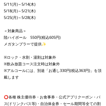
株主総会関連資料
FAQ
5/11(月)～5/14(木)

その他IR資料
5/18(月)～5/21(木)

IRお問い合わせ
5/25(月)～5/28(木)

適時開示資料
＜対象商品＞

陸ハイボール　550円(税込605円)

メガタンブラーで提供✨

※ロック・水割・湯割は対象外

※飲み放題コース注文時は対象外

※アルコールには、別途「お通し330円(税込363円)」を頂
戴します

⭕️各種 株主優待券・お食事券・公式アプリクーポン・パ
ス(ドリンクパス等)・自治体金券・セール期間等全ての割