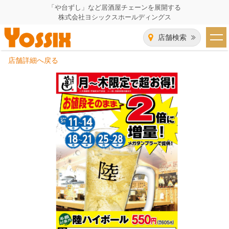
「や台ずし」など居酒屋チェーンを展開する
株式会社ヨシックスホールディングス
店舗検索
店舗詳細へ戻る
HOME
企業情報
企業情報トップ
事業一覧
代表者あいさつ
飲食事業紹介
グループ会社
飲食事業紹介トップ
IR（株主・投資家）情報
会社概要
や台ずし
IR情報トップ
採用情報
沿革
ニパチ
会長メッセージ