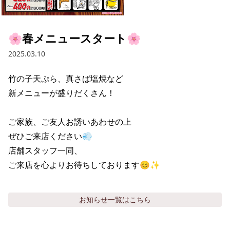
採用情報トップ
店舗物件・店舗施工管理業者の募集
経営陣
これや
今後の取り組み
正社員
組織図
お問い合わせ
🌸春メニュースタート🌸
焼とりてっぱん
コーポレートガバナンス
パート・アルバイト
2025.03.10
所在地
お問い合わせトップ
このサイトについて
ひとくち餃子の頂
財務情報
竹の子天ぷら、真さば塩焼など

IRお問い合わせ
玉鋼
業績推移
プライバシーポリシー
新メニューが盛りだくさん！

株式情報
ご意見・アンケート（ご来店の方）
財政状況
せんと
IRライブラリ
リンク集
ご家族、ご友人お誘いあわせの上

ぜひご来店ください💨

や台や
IRライブラリトップ
IRカレンダー
サイトマップ
店舗スタッフ一同、

決算短信
海老どて食堂
ご来店を心よりお待ちしております😊✨
株価情報
決算説明資料
華花
株主優待
有価証券報告書等法定開示資料
お知らせ
一覧はこちら
電子公告
株主通信