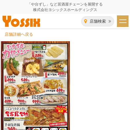
「や台ずし」など居酒屋チェーンを展開する
株式会社ヨシックスホールディングス
店舗検索
店舗詳細へ戻る
HOME
企業情報
企業情報トップ
事業一覧
代表者あいさつ
飲食事業紹介
グループ会社
飲食事業紹介トップ
IR（株主・投資家）情報
会社概要
や台ずし
IR情報トップ
採用情報
沿革
ニパチ
会長メッセージ