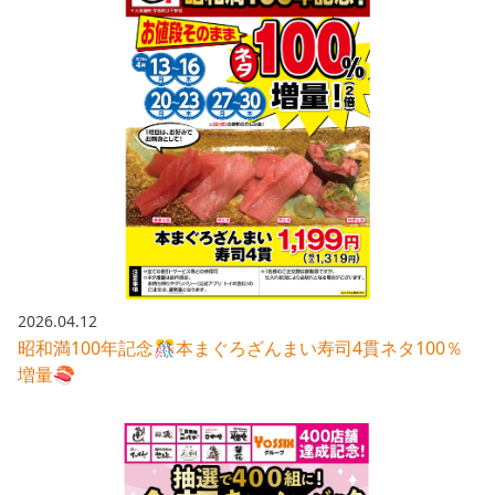
2026.04.12
昭和満100年記念🎊本まぐろざんまい寿司4貫ネタ100％
増量🍣