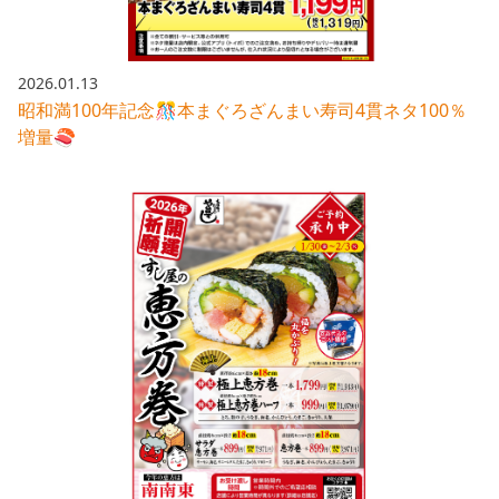
2026.01.13
昭和満100年記念🎊本まぐろざんまい寿司4貫ネタ100％
増量🍣