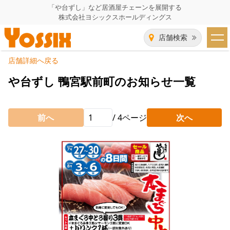
「や台ずし」など居酒屋チェーンを展開する
株式会社ヨシックスホールディングス
店舗検索
店舗詳細へ戻る
HOME
や台ずし 鴨宮駅前町のお知らせ一覧
企業情報
前へ
/
4
ページ
次へ
企業情報トップ
事業一覧
代表者あいさつ
飲食事業紹介
グループ会社
飲食事業紹介トップ
IR（株主・投資家）情報
会社概要
や台ずし
IR情報トップ
採用情報
沿革
ニパチ
会長メッセージ