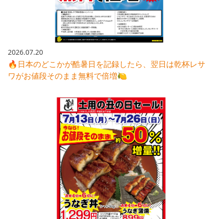
株主総会関連資料
FAQ
その他IR資料
IRお問い合わせ
適時開示資料
2026.07.20
🔥日本のどこかが酷暑日を記録したら、翌日は乾杯レサ
ワがお値段そのまま無料で倍増🍋