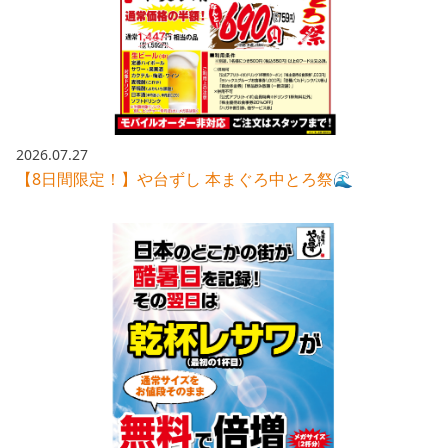
採用情報トップ
店舗物件・店舗施工管理業者の募集
経営陣
これや
今後の取り組み
正社員
組織図
お問い合わせ
焼とりてっぱん
コーポレートガバナンス
パート・アルバイト
所在地
お問い合わせトップ
このサイトについて
ひとくち餃子の頂
財務情報
2026.07.27
IRお問い合わせ
玉鋼
【8日間限定！】や台ずし 本まぐろ中とろ祭🌊
業績推移
プライバシーポリシー
株式情報
ご意見・アンケート（ご来店の方）
財政状況
せんと
IRライブラリ
リンク集
や台や
IRライブラリトップ
IRカレンダー
サイトマップ
決算短信
海老どて食堂
株価情報
決算説明資料
華花
株主優待
有価証券報告書等法定開示資料
電子公告
株主通信