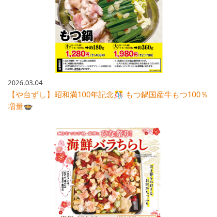
2026.03.04
【や台ずし】昭和満100年記念🎊 もつ鍋国産牛もつ100％
増量🍲