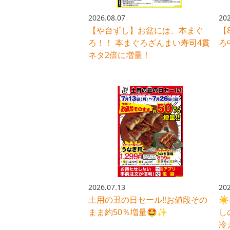
2026.08.07
202
【や台ずし】お盆には、本まぐ
【
ろ！！ 本まぐろざんまい寿司4貫
ろ
ネタ2倍に増量！
2026.07.13
202
土用の丑の日セール‼️お値段その
☀
まま約50％増量🤩✨
し
冷