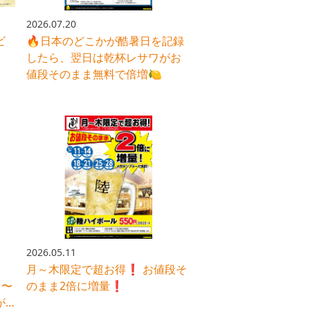
2026.07.20
🔥日本のどこかが酷暑日を記録
ビ
したら、翌日は乾杯レサワがお
値段そのまま無料で倍増🍋
2026.05.11
月～木限定で超お得❗️ お値段そ
月〜
のまま2倍に増量❗️
が