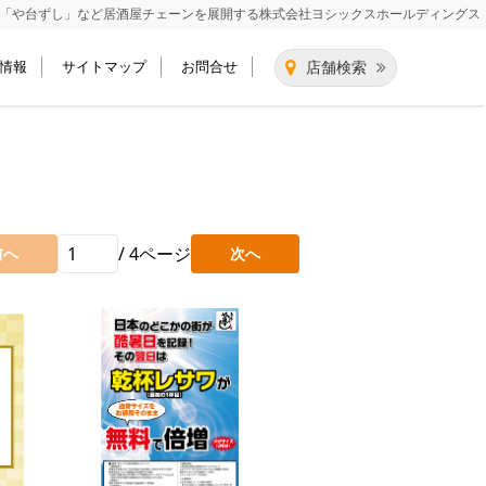
「や台ずし」など居酒屋チェーンを展開する
株式会社ヨシックスホールディングス
情報
サイトマップ
お問合せ
店舗検索
/
4
ページ
前へ
次へ