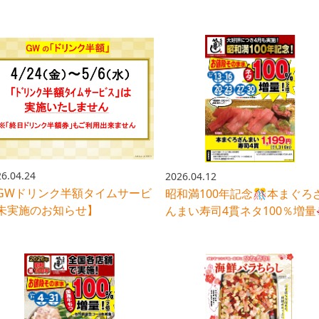
を✨
超お得！
6.04.24
2026.04.12
GWドリンク半額タイムサービ
昭和満100年記念🎊本まぐろ
未実施のお知らせ】
んまい寿司4貫ネタ100％増量