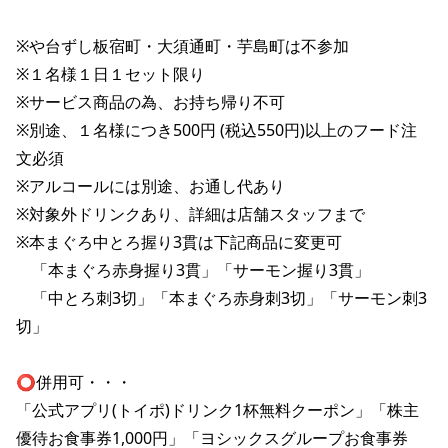
株主総会関連資料
FAQ
その他IR資料
※や台ずし板宿町・大須通町・芋島町は不参加

IRお問い合わせ
※１名様１日１セット限り

適時開示資料
※サービス商品の為、お持ち帰り不可

※別途、１名様につき500円 (税込550円)以上のフード注
文必須

※アルコールには別途、お通し代あり

※対象外ドリンクあり、詳細は店舗スタッフまで

※本まぐろ中とろ握り3貫は下記商品に変更可

　「本まぐろ赤身握り3貫」「サーモン握り3貫」

　「中とろ刺3切」「本まぐろ赤身刺3切」「サーモン刺3
切」

⭕️併用可・・・

「公式アプリ(トイポ)ドリンク1杯無料クーポン」「株主
優待お食事券1,000円」「ヨシックスグループお食事券