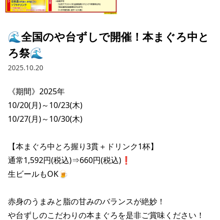
採用情報トップ
店舗物件・店舗施工管理業者の募集
経営陣
これや
今後の取り組み
正社員
組織図
お問い合わせ
🌊全国のや台ずしで開催！本まぐろ中と
焼とりてっぱん
コーポレートガバナンス
パート・アルバイト
ろ祭🌊
所在地
お問い合わせトップ
このサイトについて
ひとくち餃子の頂
財務情報
2025.10.20
IRお問い合わせ
玉鋼
業績推移
プライバシーポリシー
株式情報
《期間》2025年

ご意見・アンケート（ご来店の方）
10/20(月)～10/23(木)

財政状況
せんと
IRライブラリ
リンク集
10/27(月)～10/30(木)

や台や
IRライブラリトップ
IRカレンダー
サイトマップ
【本まぐろ中とろ握り3貫＋ドリンク1杯】

決算短信
海老どて食堂
株価情報
通常1,592円(税込)⇒660円(税込)❗️

決算説明資料
生ビールもOK🍺

華花
株主優待
有価証券報告書等法定開示資料
赤身のうまみと脂の甘みのバランスが絶妙！

電子公告
株主通信
や台ずしのこだわりの本まぐろを是非ご賞味ください！
