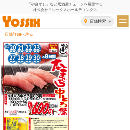
「や台ずし」など居酒屋チェーンを展開する
株式会社ヨシックスホールディングス
店舗検索
店舗詳細へ戻る
HOME
企業情報
企業情報トップ
事業一覧
代表者あいさつ
飲食事業紹介
グループ会社
飲食事業紹介トップ
IR（株主・投資家）情報
会社概要
や台ずし
IR情報トップ
採用情報
沿革
ニパチ
会長メッセージ