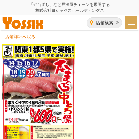
「や台ずし」など居酒屋チェーンを展開する
株式会社ヨシックスホールディングス
店舗検索
店舗詳細へ戻る
HOME
企業情報
企業情報トップ
事業一覧
代表者あいさつ
飲食事業紹介
グループ会社
飲食事業紹介トップ
IR（株主・投資家）情報
会社概要
や台ずし
IR情報トップ
採用情報
沿革
ニパチ
会長メッセージ