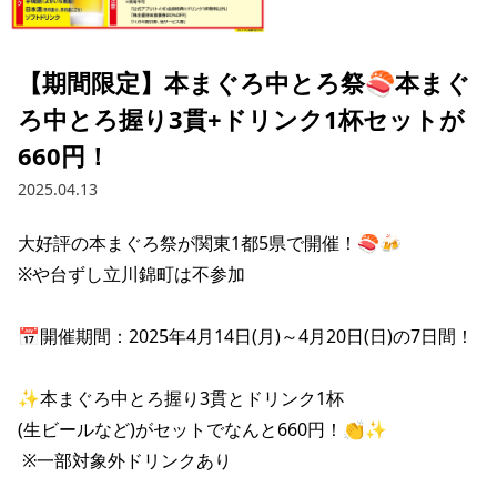
採用情報トップ
店舗物件・店舗施工管理業者の募集
経営陣
これや
今後の取り組み
正社員
組織図
お問い合わせ
【期間限定】本まぐろ中とろ祭🍣本まぐ
焼とりてっぱん
コーポレートガバナンス
パート・アルバイト
ろ中とろ握り3貫+ドリンク1杯セットが
所在地
お問い合わせトップ
このサイトについて
ひとくち餃子の頂
660円！
財務情報
IRお問い合わせ
2025.04.13
玉鋼
業績推移
プライバシーポリシー
株式情報
ご意見・アンケート（ご来店の方）
財政状況
大好評の本まぐろ祭が関東1都5県で開催！🍣🍻

せんと
IRライブラリ
リンク集
※や台ずし立川錦町は不参加

や台や
IRライブラリトップ
IRカレンダー
サイトマップ
📅開催期間：2025年4月14日(月)～4月20日(日)の7日間！

決算短信
海老どて食堂
株価情報
決算説明資料
✨本まぐろ中とろ握り3貫とドリンク1杯

華花
株主優待
有価証券報告書等法定開示資料
(生ビールなど)がセットでなんと660円！👏✨

電子公告
 ※一部対象外ドリンクあり

株主通信