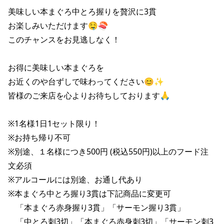
株主総会関連資料
FAQ
美味しい本まぐろ中とろ握りを贅沢に3貫

その他IR資料
お楽しみいただけます🤤🍣 

IRお問い合わせ
このチャンスをお見逃しなく！

適時開示資料
お得に美味しい本まぐろを

お近くのや台ずしで味わってください😊✨

皆様のご来店を心よりお待ちしております🙏

※1名様1日1セット限り！ 

※お持ち帰り不可 

※別途、１名様につき500円 (税込550円)以上のフード注
文必須 

※アルコールには別途、お通し代あり 

※本まぐろ中とろ握り3貫は下記商品に変更可 

　「本まぐろ赤身握り3貫」「サーモン握り3貫」 

　「中とろ刺3切」「本まぐろ赤身刺3切」「サーモン刺3