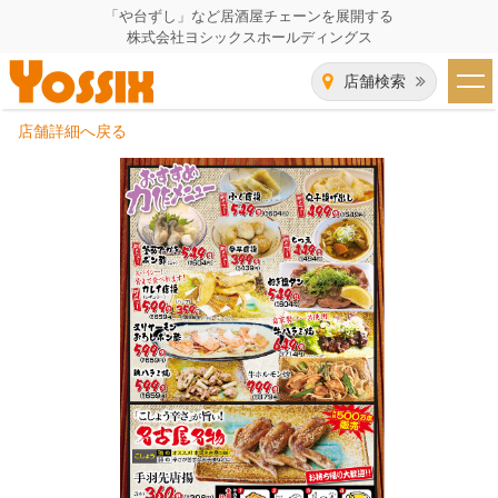
「や台ずし」など居酒屋チェーンを展開する
株式会社ヨシックスホールディングス
店舗検索
店舗詳細へ戻る
HOME
企業情報
企業情報トップ
事業一覧
代表者あいさつ
飲食事業紹介
グループ会社
飲食事業紹介トップ
IR（株主・投資家）情報
会社概要
や台ずし
IR情報トップ
採用情報
沿革
ニパチ
会長メッセージ