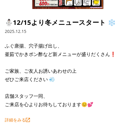
採用情報トップ
店舗物件・店舗施工管理業者の募集
経営陣
これや
今後の取り組み
正社員
組織図
お問い合わせ
⛄12/15より冬メニュースタート ❄️
焼とりてっぱん
コーポレートガバナンス
パート・アルバイト
2025.12.15
所在地
お問い合わせトップ
このサイトについて
ひとくち餃子の頂
財務情報
ふぐ唐揚、穴子揚げ出し、

IRお問い合わせ
玉鋼
業績推移
プライバシーポリシー
釜茹でかきポン酢など新メニューが盛りだくさん❗

株式情報
ご意見・アンケート（ご来店の方）
財政状況
せんと
IRライブラリ
リンク集
ご家族、ご友人お誘いあわせの上

ぜひご来店ください 💨

や台や
IRライブラリトップ
IRカレンダー
サイトマップ
決算短信
海老どて食堂
店舗スタッフ一同、

株価情報
決算説明資料
ご来店を心よりお待ちしております😊💕
華花
株主優待
有価証券報告書等法定開示資料
詳細をみる
電子公告
株主通信