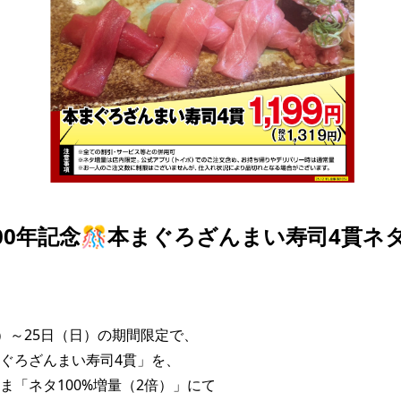
00年記念🎊本まぐろざんまい寿司4貫ネタ
火）～25日（日）の期間限定で、

ぐろざんまい寿司4貫」を、

ま「ネタ100%増量（2倍）」にて
