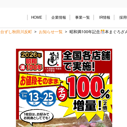
HOME
企業情報
事業一覧
IR情報
採用
や台ずし秋田川反町
お知らせ一覧
昭和満100年記念🎊本まぐろざ