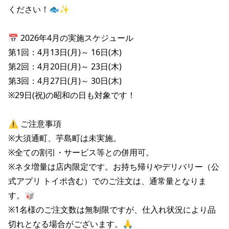
株主総会関連資料
FAQ
ください！🐟✨

その他IR資料
IRお問い合わせ
📅 2026年4月の実施スケジュール

適時開示資料
第1回：4月13日(月)～ 16日(木) 

第2回：4月20日(月)～ 23日(木) 

第3回：4月27日(月)～ 30日(木) 

※29日(祝)の昭和の日も対象です！

⚠️ ご注意事項

※大須通町、芋島町は未実施。

※全ての割引・サービス等との併用可。

※ネタ増量は店内限定です。お持ち帰りやデリバリー（公
式アプリ トイポ含む）でのご注文は、通常量となりま
す。🥡

※1名様のご注文数は無制限ですが、仕入れ状況により品
切れとなる場合がございます。🙏