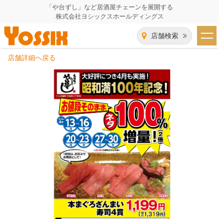
「や台ずし」など居酒屋チェーンを展開する
株式会社ヨシックスホールディングス
店舗検索
店舗詳細へ戻る
HOME
企業情報
企業情報トップ
事業一覧
代表者あいさつ
飲食事業紹介
グループ会社
飲食事業紹介トップ
IR（株主・投資家）情報
会社概要
や台ずし
IR情報トップ
採用情報
沿革
ニパチ
会長メッセージ