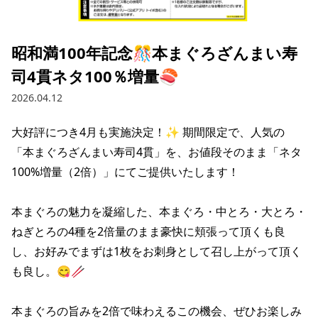
採用情報トップ
店舗物件・店舗施工管理業者の募集
経営陣
これや
今後の取り組み
正社員
組織図
お問い合わせ
昭和満100年記念🎊本まぐろざんまい寿
焼とりてっぱん
コーポレートガバナンス
パート・アルバイト
司4貫ネタ100％増量🍣
所在地
お問い合わせトップ
このサイトについて
ひとくち餃子の頂
財務情報
2026.04.12
IRお問い合わせ
玉鋼
業績推移
プライバシーポリシー
株式情報
大好評につき4月も実施決定！✨ 期間限定で、人気の
ご意見・アンケート（ご来店の方）
「本まぐろざんまい寿司4貫」を、お値段そのまま「ネタ
財政状況
せんと
IRライブラリ
リンク集
100%増量（2倍）」にてご提供いたします！

や台や
IRライブラリトップ
IRカレンダー
サイトマップ
本まぐろの魅力を凝縮した、本まぐろ・中とろ・大とろ・
決算短信
海老どて食堂
株価情報
ねぎとろの4種を2倍量のまま豪快に頬張って頂くも良
決算説明資料
し、お好みでまずは1枚をお刺身として召し上がって頂く
華花
株主優待
有価証券報告書等法定開示資料
も良し。😋🥢

電子公告
株主通信
本まぐろの旨みを2倍で味わえるこの機会、ぜひお楽しみ