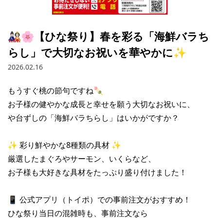
採用情報トップ
店舗物件・店舗施工管理業者の募集
経営陣
これや
今後の取り組み
正社員
組織図
お問い合わせ
🎎🌸【ひな祭り】春を彩る「海鮮バラち
焼とりてっぱん
コーポレートガバナンス
パート・アルバイト
らし」で大切なお祝いを華やかに✨
所在地
お問い合わせトップ
このサイトについて
ひとくち餃子の頂
財務情報
2026.02.16
IRお問い合わせ
玉鋼
業績推移
プライバシーポリシー
株式情報
もうすぐ桃の節句ですね🍡

ご意見・アンケート（ご来店の方）
お子様の健やかな成長と幸せを願う大切なお祝いに、

財政状況
せんと
IRライブラリ
リンク集
や台ずしの「海鮮バラちらし」はいかがですか？

や台や
IRライブラリトップ
IRカレンダー
サイトマップ
✨ 彩り鮮やかな8種類の具材 ✨ 

決算短信
海老どて食堂
株価情報
厳選したまぐろやサーモン、いくらなど、

決算説明資料
お子様も大好きな具材をたっぷり盛り付けました！ 

華花
株主優待
有価証券報告書等法定開示資料
📱 公式アプリ（トイポ）での事前注文がおすすめ！ 

電子公告
株主通信
ひな祭り当日の混雑時も、事前注文なら
