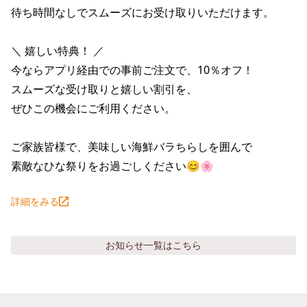
株主総会関連資料
FAQ
待ち時間なしでスムーズにお受け取りいただけます。

その他IR資料
IRお問い合わせ
＼ 嬉しい特典！ ／ 

適時開示資料
今ならアプリ経由での事前ご注文で、10％オフ！

スムーズな受け取りと嬉しい割引を、

ぜひこの機会にご利用ください。

ご家族皆様で、美味しい海鮮バラちらしを囲んで

素敵なひな祭りをお過ごしください😊🌸
詳細をみる
お知らせ
一覧はこちら