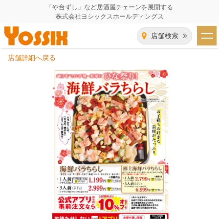
「や台ずし」など居酒屋チェーンを展開する
株式会社ヨシックスホールディングス
店舗検索
店舗詳細へ戻る
HOME
企業情報
企業情報トップ
事業一覧
代表者あいさつ
飲食事業紹介
グループ会社
飲食事業紹介トップ
IR（株主・投資家）情報
会社概要
や台ずし
IR情報トップ
採用情報
沿革
ニパチ
会長メッセージ