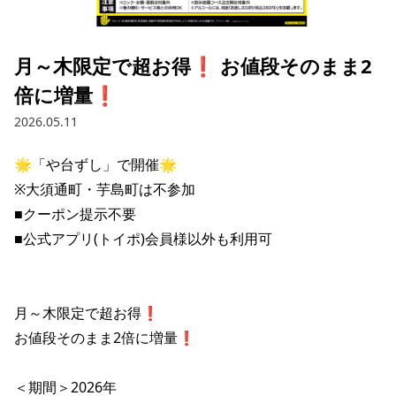
採用情報トップ
店舗物件・店舗施工管理業者の募集
経営陣
これや
今後の取り組み
正社員
組織図
お問い合わせ
月～木限定で超お得❗️ お値段そのまま2
焼とりてっぱん
コーポレートガバナンス
パート・アルバイト
倍に増量❗️
所在地
お問い合わせトップ
このサイトについて
ひとくち餃子の頂
財務情報
2026.05.11
IRお問い合わせ
玉鋼
業績推移
プライバシーポリシー
株式情報
🌟「や台ずし」で開催🌟

ご意見・アンケート（ご来店の方）
※大須通町・芋島町は不参加

財政状況
せんと
IRライブラリ
リンク集
■クーポン提示不要

や台や
■公式アプリ(トイポ)会員様以外も利用可

IRライブラリトップ
IRカレンダー
サイトマップ
決算短信
海老どて食堂
株価情報
決算説明資料
月～木限定で超お得❗️

華花
株主優待
有価証券報告書等法定開示資料
お値段そのまま2倍に増量❗️

電子公告
株主通信
＜期間＞2026年
