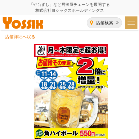
「や台ずし」など居酒屋チェーンを展開する
株式会社ヨシックスホールディングス
店舗検索
店舗詳細へ戻る
HOME
企業情報
企業情報トップ
事業一覧
代表者あいさつ
飲食事業紹介
グループ会社
飲食事業紹介トップ
IR（株主・投資家）情報
会社概要
や台ずし
IR情報トップ
採用情報
沿革
ニパチ
会長メッセージ