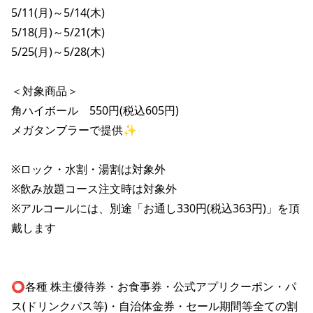
株主総会関連資料
FAQ
5/11(月)～5/14(木)

その他IR資料
5/18(月)～5/21(木)

IRお問い合わせ
5/25(月)～5/28(木)

適時開示資料
＜対象商品＞

角ハイボール　550円(税込605円)

メガタンブラーで提供✨

※ロック・水割・湯割は対象外

※飲み放題コース注文時は対象外

※アルコールには、別途「お通し330円(税込363円)」を頂
戴します

⭕️各種 株主優待券・お食事券・公式アプリクーポン・パ
ス(ドリンクパス等)・自治体金券・セール期間等全ての割