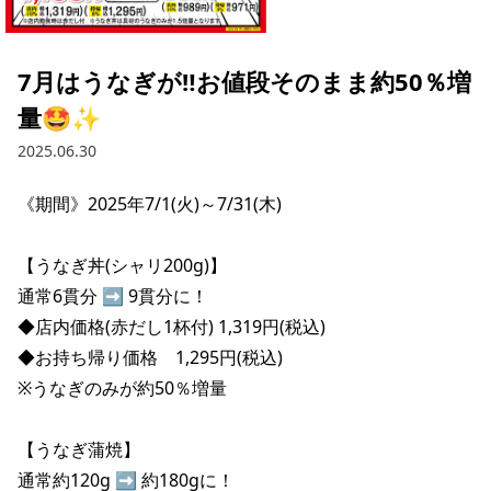
採用情報トップ
店舗物件・店舗施工管理業者の募集
経営陣
これや
今後の取り組み
正社員
組織図
お問い合わせ
7月はうなぎが‼️お値段そのまま約50％増
焼とりてっぱん
コーポレートガバナンス
パート・アルバイト
量🤩✨
所在地
お問い合わせトップ
このサイトについて
ひとくち餃子の頂
財務情報
2025.06.30
IRお問い合わせ
玉鋼
業績推移
プライバシーポリシー
株式情報
《期間》2025年7/1(火)～7/31(木)

ご意見・アンケート（ご来店の方）
財政状況
せんと
IRライブラリ
リンク集
【うなぎ丼(シャリ200g)】

や台や
通常6貫分 ➡ 9貫分に！

IRライブラリトップ
IRカレンダー
サイトマップ
◆店内価格(赤だし1杯付) 1,319円(税込)

決算短信
海老どて食堂
株価情報
◆お持ち帰り価格　1,295円(税込)

決算説明資料
※うなぎのみが約50％増量

華花
株主優待
有価証券報告書等法定開示資料
【うなぎ蒲焼】

電子公告
株主通信
通常約120g ➡ 約180gに！
