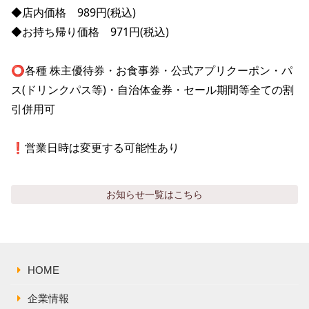
株主総会関連資料
FAQ
◆店内価格　989円(税込)

その他IR資料
◆お持ち帰り価格　971円(税込)

IRお問い合わせ
適時開示資料
⭕️各種 株主優待券・お食事券・公式アプリクーポン・パ
ス(ドリンクパス等)・自治体金券・セール期間等全ての割
引併用可

❗️営業日時は変更する可能性あり
お知らせ
一覧はこちら
HOME
企業情報