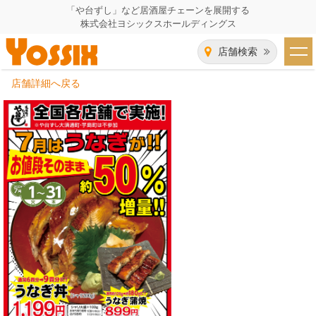
「や台ずし」など居酒屋チェーンを展開する
株式会社ヨシックスホールディングス
店舗検索
店舗詳細へ戻る
HOME
企業情報
企業情報トップ
事業一覧
代表者あいさつ
飲食事業紹介
グループ会社
飲食事業紹介トップ
IR（株主・投資家）情報
会社概要
や台ずし
IR情報トップ
採用情報
沿革
ニパチ
会長メッセージ