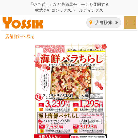
「や台ずし」など居酒屋チェーンを展開する
株式会社ヨシックスホールディングス
店舗検索
店舗詳細へ戻る
HOME
企業情報
企業情報トップ
事業一覧
代表者あいさつ
飲食事業紹介
グループ会社
飲食事業紹介トップ
IR（株主・投資家）情報
会社概要
や台ずし
IR情報トップ
採用情報
沿革
ニパチ
会長メッセージ