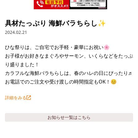
採用情報トップ
店舗物件・店舗施工管理業者の募集
経営陣
これや
今後の取り組み
正社員
組織図
お問い合わせ
具材たっぷり 海鮮バラちらし✨
焼とりてっぱん
コーポレートガバナンス
パート・アルバイト
2024.02.21
所在地
お問い合わせトップ
このサイトについて
ひとくち餃子の頂
財務情報
ひな祭りは、ご自宅でお手軽・豪華にお祝い🌸

IRお問い合わせ
玉鋼
業績推移
プライバシーポリシー
お子様がお好きなまぐろやサーモン、いくらなどをたっぷ
株式情報
り盛りました！

ご意見・アンケート（ご来店の方）
財政状況
せんと
IRライブラリ
リンク集
カラフルな海鮮バラちらしは、春のハレの日にぴったり♬

お電話でのご注文や受け渡しの時間指定もOK！😊
や台や
IRライブラリトップ
IRカレンダー
サイトマップ
決算短信
海老どて食堂
詳細をみる
株価情報
決算説明資料
華花
株主優待
有価証券報告書等法定開示資料
お知らせ
一覧はこちら
電子公告
株主通信