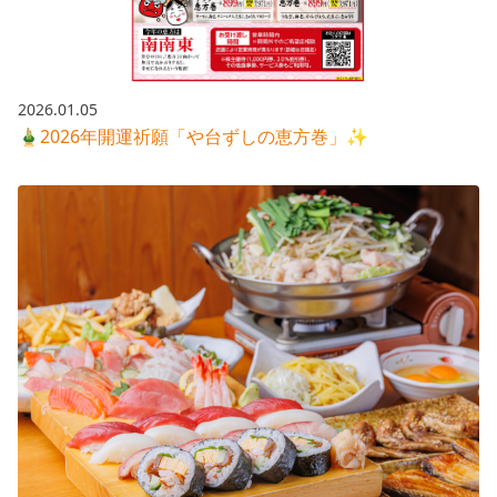
2026.01.05
🎍2026年開運祈願「や台ずしの恵方巻」✨