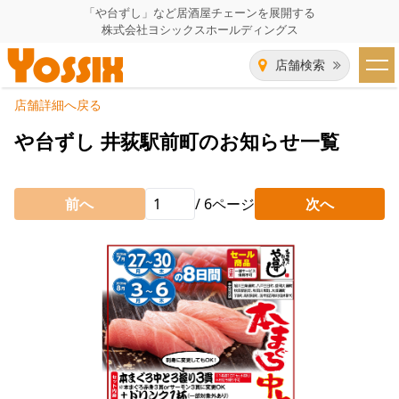
「や台ずし」など居酒屋チェーンを展開する
株式会社ヨシックスホールディングス
店舗検索
店舗詳細へ戻る
HOME
や台ずし 井荻駅前町のお知らせ一覧
企業情報
前へ
/
6
ページ
次へ
企業情報トップ
事業一覧
代表者あいさつ
飲食事業紹介
グループ会社
飲食事業紹介トップ
IR（株主・投資家）情報
会社概要
や台ずし
IR情報トップ
採用情報
沿革
ニパチ
会長メッセージ