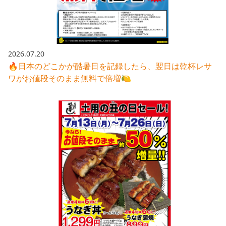
株主総会関連資料
FAQ
その他IR資料
IRお問い合わせ
適時開示資料
2026.07.20
🔥日本のどこかが酷暑日を記録したら、翌日は乾杯レサ
ワがお値段そのまま無料で倍増🍋