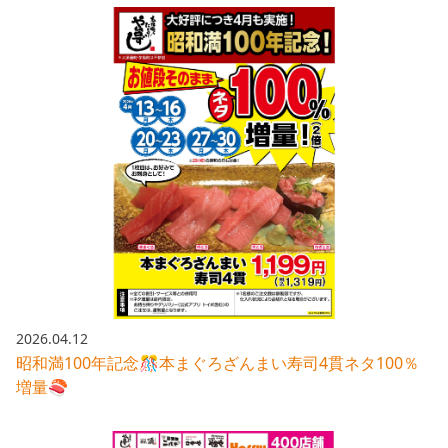
2026.04.12
昭和満100年記念🎊本まぐろざんまい寿司4貫ネタ100％
増量🍣