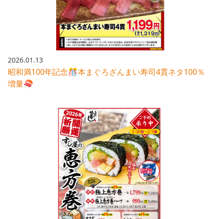
2026.01.13
昭和満100年記念🎊本まぐろざんまい寿司4貫ネタ100％
増量🍣