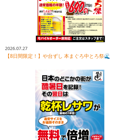
採用情報トップ
店舗物件・店舗施工管理業者の募集
経営陣
これや
今後の取り組み
正社員
組織図
お問い合わせ
焼とりてっぱん
コーポレートガバナンス
パート・アルバイト
所在地
お問い合わせトップ
このサイトについて
ひとくち餃子の頂
財務情報
2026.07.27
IRお問い合わせ
玉鋼
【8日間限定！】や台ずし 本まぐろ中とろ祭🌊
業績推移
プライバシーポリシー
株式情報
ご意見・アンケート（ご来店の方）
財政状況
せんと
IRライブラリ
リンク集
や台や
IRライブラリトップ
IRカレンダー
サイトマップ
決算短信
海老どて食堂
株価情報
決算説明資料
華花
株主優待
有価証券報告書等法定開示資料
電子公告
株主通信