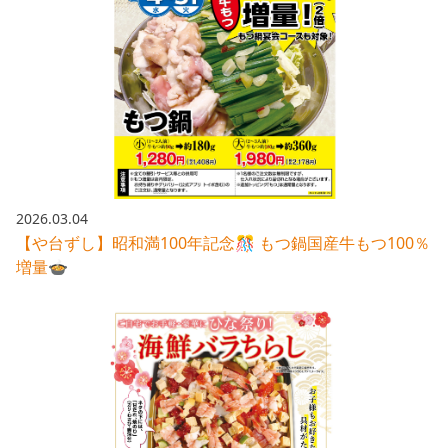
2026.03.04
【や台ずし】昭和満100年記念🎊 もつ鍋国産牛もつ100％
増量🍲