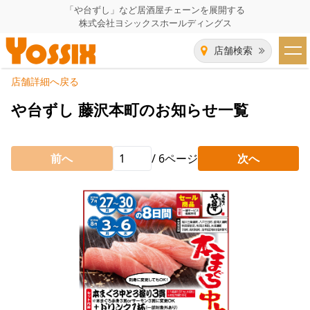
「や台ずし」など居酒屋チェーンを展開する
株式会社ヨシックスホールディングス
店舗検索
店舗詳細へ戻る
HOME
や台ずし 藤沢本町のお知らせ一覧
企業情報
前へ
/
6
ページ
次へ
企業情報トップ
事業一覧
代表者あいさつ
飲食事業紹介
グループ会社
飲食事業紹介トップ
IR（株主・投資家）情報
会社概要
や台ずし
IR情報トップ
採用情報
沿革
ニパチ
会長メッセージ