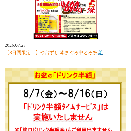
採用情報トップ
店舗物件・店舗施工管理業者の募集
経営陣
これや
今後の取り組み
正社員
組織図
お問い合わせ
焼とりてっぱん
コーポレートガバナンス
パート・アルバイト
所在地
お問い合わせトップ
このサイトについて
ひとくち餃子の頂
財務情報
2026.07.27
IRお問い合わせ
玉鋼
【8日間限定！】や台ずし 本まぐろ中とろ祭🌊
業績推移
プライバシーポリシー
株式情報
ご意見・アンケート（ご来店の方）
財政状況
せんと
IRライブラリ
リンク集
や台や
IRライブラリトップ
IRカレンダー
サイトマップ
決算短信
海老どて食堂
株価情報
決算説明資料
華花
株主優待
有価証券報告書等法定開示資料
電子公告
株主通信