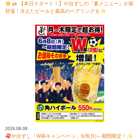
☀️🍻 【本日スタート！】や台ずしの『夏メニュー』が新
登場！冷えたビールと最高のペアリングを✨
2026.06.08
🍣や台ずし「W杯キャンペーン」6/8(月)～期間限定！✨