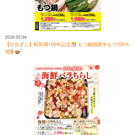
2026.03.04
【や台ずし】昭和満100年記念🎊 もつ鍋国産牛もつ100％
増量🍲