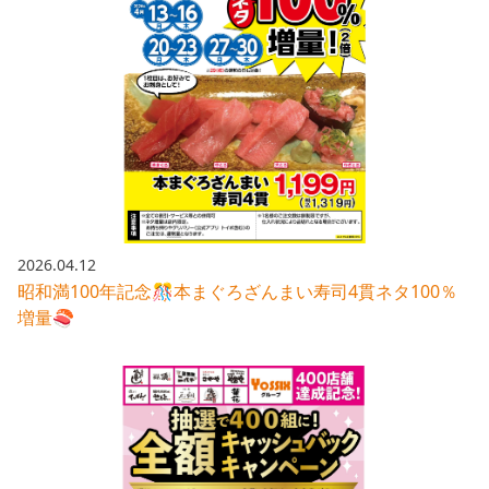
2026.04.12
昭和満100年記念🎊本まぐろざんまい寿司4貫ネタ100％
増量🍣