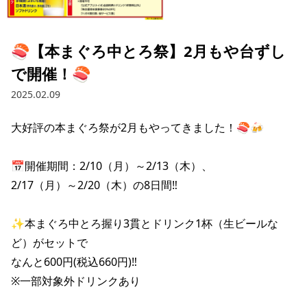
採用情報トップ
店舗物件・店舗施工管理業者の募集
経営陣
これや
今後の取り組み
正社員
組織図
お問い合わせ
🍣【本まぐろ中とろ祭】2月もや台ずし
焼とりてっぱん
コーポレートガバナンス
パート・アルバイト
で開催！🍣
所在地
お問い合わせトップ
このサイトについて
ひとくち餃子の頂
財務情報
2025.02.09
IRお問い合わせ
玉鋼
業績推移
プライバシーポリシー
株式情報
大好評の本まぐろ祭が2月もやってきました！🍣🍻

ご意見・アンケート（ご来店の方）
財政状況
せんと
IRライブラリ
リンク集
📅開催期間：2/10（月）～2/13（木）、

や台や
2/17（月）～2/20（木）の8日間‼

IRライブラリトップ
IRカレンダー
サイトマップ
決算短信
海老どて食堂
株価情報
✨本まぐろ中とろ握り3貫とドリンク1杯（生ビールな
決算説明資料
ど）がセットで

華花
株主優待
有価証券報告書等法定開示資料
なんと600円(税込660円)‼

※一部対象外ドリンクあり

電子公告
株主通信