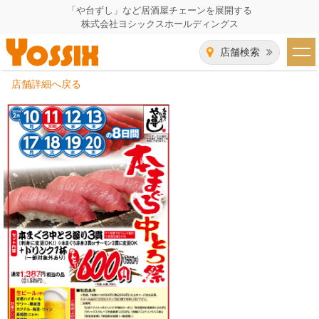
「や台ずし」など居酒屋チェーンを展開する
株式会社ヨシックスホールディングス
店舗検索
店舗詳細へ戻る
HOME
企業情報
企業情報トップ
事業一覧
代表者あいさつ
飲食事業紹介
グループ会社
飲食事業紹介トップ
IR（株主・投資家）情報
会社概要
や台ずし
IR情報トップ
採用情報
沿革
ニパチ
会長メッセージ