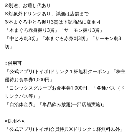
※別途、お通し代あり

※対象外ドリンクあり、詳細は店舗まで

※本まぐろ中とろ握り3貫は下記商品に変更可

「本まぐろ赤身握り3貫」「サーモン握り3貫」

「中とろ刺3切」「本まぐろ赤身刺3切」「サーモン刺3
切」

○併用可

「公式アプリ(トイポ)ドリンク１杯無料クーポン」「株主
優待お食事券1,000円」

「ヨシックスグループお食事券1,000円」「各種パス（ド
リンクパス等）」

「自治体金券」「単品飲み放題(一部店舗実施)」

×併用不可

「公式アプリ(トイポ)会員特典※ドリンク１杯無料以外」
