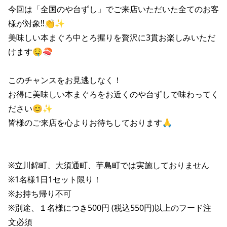
株主総会関連資料
FAQ
今回は「全国のや台ずし」でご来店いただいた全てのお客
その他IR資料
様が対象‼👏✨

IRお問い合わせ
美味しい本まぐろ中とろ握りを贅沢に3貫お楽しみいただ
適時開示資料
けます🤤🍣

このチャンスをお見逃しなく！

お得に美味しい本まぐろをお近くのや台ずしで味わってく
ださい😊✨

皆様のご来店を心よりお待ちしております🙏

※立川錦町、大須通町、芋島町では実施しておりません

※1名様1日1セット限り！

※お持ち帰り不可

※別途、１名様につき500円 (税込550円)以上のフード注
文必須
