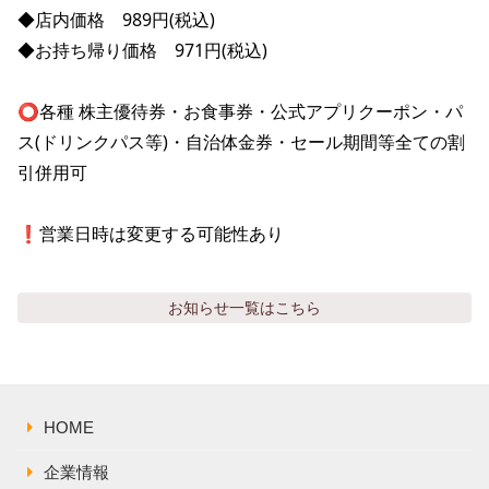
株主総会関連資料
FAQ
◆店内価格　989円(税込)

その他IR資料
◆お持ち帰り価格　971円(税込)

IRお問い合わせ
適時開示資料
⭕️各種 株主優待券・お食事券・公式アプリクーポン・パ
ス(ドリンクパス等)・自治体金券・セール期間等全ての割
引併用可

❗️営業日時は変更する可能性あり
お知らせ
一覧はこちら
HOME
企業情報