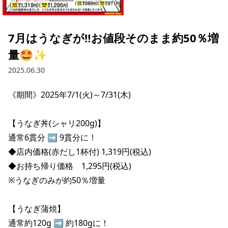
採用情報トップ
店舗物件・店舗施工管理業者の募集
経営陣
これや
今後の取り組み
正社員
組織図
お問い合わせ
7月はうなぎが‼️お値段そのまま約50％増
焼とりてっぱん
コーポレートガバナンス
パート・アルバイト
量🤩✨
所在地
お問い合わせトップ
このサイトについて
ひとくち餃子の頂
財務情報
2025.06.30
IRお問い合わせ
玉鋼
業績推移
プライバシーポリシー
株式情報
《期間》2025年7/1(火)～7/31(木)

ご意見・アンケート（ご来店の方）
財政状況
せんと
IRライブラリ
リンク集
【うなぎ丼(シャリ200g)】

や台や
通常6貫分 ➡ 9貫分に！

IRライブラリトップ
IRカレンダー
サイトマップ
◆店内価格(赤だし1杯付) 1,319円(税込)

決算短信
海老どて食堂
株価情報
◆お持ち帰り価格　1,295円(税込)

決算説明資料
※うなぎのみが約50％増量

華花
株主優待
有価証券報告書等法定開示資料
【うなぎ蒲焼】

電子公告
株主通信
通常約120g ➡ 約180gに！
