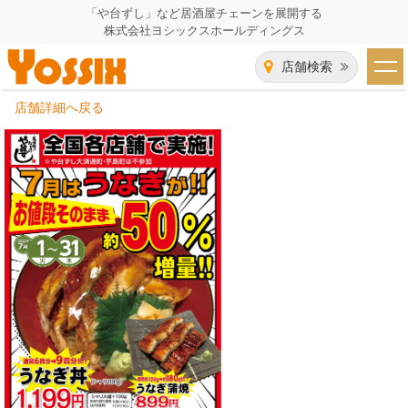
「や台ずし」など居酒屋チェーンを展開する
株式会社ヨシックスホールディングス
店舗検索
店舗詳細へ戻る
HOME
企業情報
企業情報トップ
事業一覧
代表者あいさつ
飲食事業紹介
グループ会社
飲食事業紹介トップ
IR（株主・投資家）情報
会社概要
や台ずし
IR情報トップ
採用情報
沿革
ニパチ
会長メッセージ