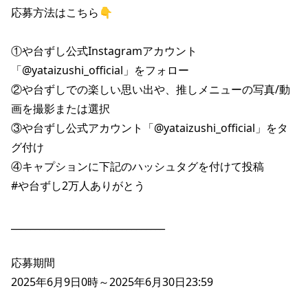
株主総会関連資料
FAQ
応募方法はこちら👇

その他IR資料
IRお問い合わせ
①や台ずし公式Instagramアカウント
適時開示資料
「@yataizushi_official」をフォロー

②や台ずしでの楽しい思い出や、推しメニューの写真/動
画を撮影または選択

③や台ずし公式アカウント「@yataizushi_official」をタ
グ付け

④キャプションに下記のハッシュタグを付けて投稿

#や台ずし2万人ありがとう

________________________________

応募期間

2025年6月9日0時～2025年6月30日23:59
