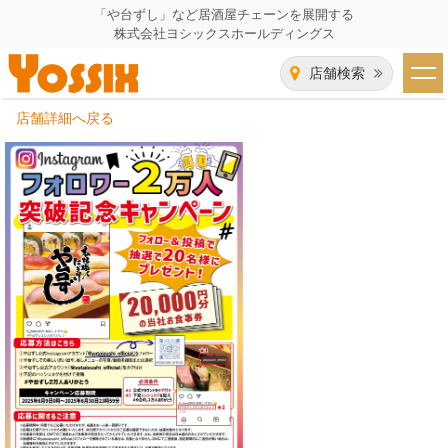
「や台ずし」など居酒屋チェーンを展開する
株式会社ヨシックスホールディングス
店舗検索
店舗詳細へ戻る
HOME
企業情報
企業情報トップ
事業一覧
代表者あいさつ
飲食事業紹介
グループ会社
飲食事業紹介トップ
IR（株主・投資家）情報
会社概要
や台ずし
IR情報トップ
採用情報
沿革
ニパチ
会長メッセージ