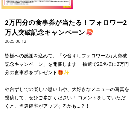
採用情報トップ
店舗物件・店舗施工管理業者の募集
経営陣
これや
今後の取り組み
正社員
組織図
お問い合わせ
2万円分の食事券が当たる！フォロワー2
焼とりてっぱん
コーポレートガバナンス
パート・アルバイト
万人突破記念キャンペーン🍣
所在地
お問い合わせトップ
このサイトについて
ひとくち餃子の頂
財務情報
2025.06.12
IRお問い合わせ
玉鋼
業績推移
プライバシーポリシー
株式情報
皆様への感謝を込めて、「や台ずしフォロワー2万人突破
ご意見・アンケート（ご来店の方）
記念キャンペーン」を開催します！ 抽選で20名様に2万円
財政状況
せんと
IRライブラリ
リンク集
分の食事券をプレゼント🎁✨

や台や
IRライブラリトップ
IRカレンダー
サイトマップ
や台ずしでの楽しい思い出や、大好きなメニューの写真を
決算短信
海老どて食堂
株価情報
投稿して、ぜひご参加ください！ コメントをしていただ
決算説明資料
くと、当選確率がアップするかも…？！

華花
株主優待
有価証券報告書等法定開示資料
________________________________

電子公告
株主通信