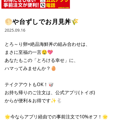
採用情報トップ
店舗物件・店舗施工管理業者の募集
経営陣
これや
今後の取り組み
正社員
組織図
お問い合わせ
🌕や台ずしでお月見丼🌾
焼とりてっぱん
コーポレートガバナンス
パート・アルバイト
2025.09.16
所在地
お問い合わせトップ
このサイトについて
ひとくち餃子の頂
財務情報
とろ～り卵×絶品海鮮丼の組み合わせは、

IRお問い合わせ
玉鋼
業績推移
プライバシーポリシー
まさに至福の一言🤤💖

株式情報
あなたもこの「とろける幸せ」に、

ご意見・アンケート（ご来店の方）
財政状況
せんと
IRライブラリ
リンク集
ハマってみませんか？🥚

や台や
IRライブラリトップ
IRカレンダー
サイトマップ
テイクアウトもOK！🥡

決算短信
海老どて食堂
お持ち帰りのご注文は、公式アプリ(トイポ)

株価情報
決算説明資料
からが便利＆お得です✨🐇

華花
株主優待
有価証券報告書等法定開示資料
🌟今ならアプリ経由での事前注文で10%オフ！🌟

電子公告
株主通信