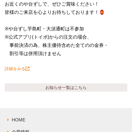
株主総会関連資料
お近くのや台ずしで、ぜひご賞味ください！

FAQ
皆様のご来店を心よりお待ちしております！🏮

その他IR資料
IRお問い合わせ
適時開示資料
※や台ずし芋島町・大須通町は不参加

※公式アプリ(トイポ)からの注文の場合、

　事前決済の為、株主優待含めた全てのの金券・

　割引等は併用頂けません
詳細をみる
お知らせ
一覧はこちら
HOME