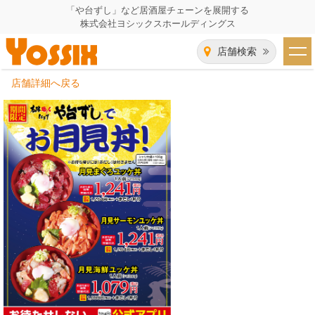
「や台ずし」など居酒屋チェーンを展開する
株式会社ヨシックスホールディングス
店舗検索
店舗詳細へ戻る
HOME
企業情報
企業情報トップ
事業一覧
代表者あいさつ
飲食事業紹介
グループ会社
飲食事業紹介トップ
IR（株主・投資家）情報
会社概要
や台ずし
IR情報トップ
採用情報
沿革
ニパチ
会長メッセージ