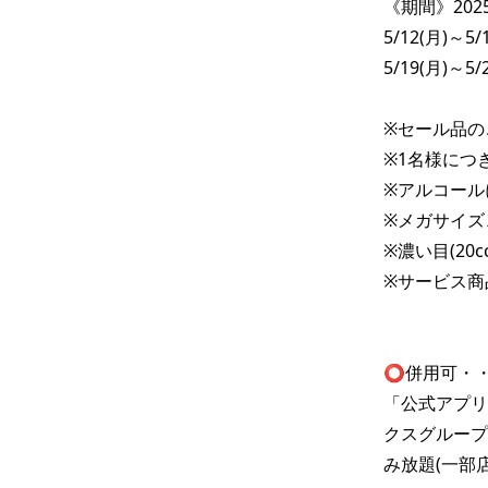
《期間》2025
5/12(月)～5/1
5/19(月)～5/2
※セール品の
※1名様につき
※アルコールに
※メガサイズ
※濃い目(20c
※サービス商
⭕️併用可・・
「公式アプリ
クスグループ
み放題(一部店