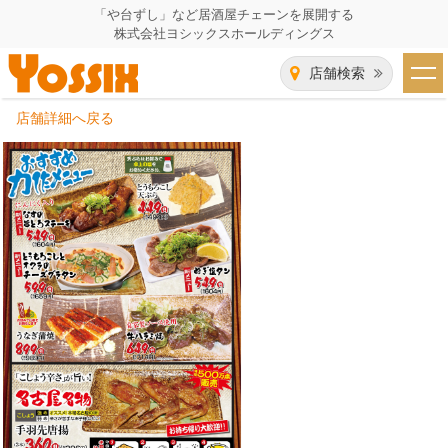
「や台ずし」など居酒屋チェーンを展開する
株式会社ヨシックスホールディングス
店舗検索
店舗詳細へ戻る
HOME
企業情報
企業情報トップ
事業一覧
代表者あいさつ
飲食事業紹介
グループ会社
飲食事業紹介トップ
IR（株主・投資家）情報
会社概要
や台ずし
IR情報トップ
採用情報
沿革
ニパチ
会長メッセージ