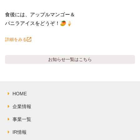
株主総会関連資料
FAQ
その他IR資料
食後には、アップルマンゴー＆

IRお問い合わせ
バニラアイスをどうぞ！🥭🍦
適時開示資料
詳細をみる
お知らせ
一覧はこちら
HOME
企業情報
事業一覧
IR情報