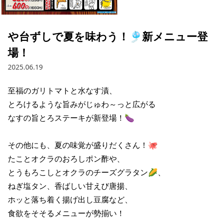
採用情報トップ
店舗物件・店舗施工管理業者の募集
経営陣
これや
今後の取り組み
正社員
組織図
お問い合わせ
や台ずしで夏を味わう！🎐新メニュー登
焼とりてっぱん
コーポレートガバナンス
パート・アルバイト
場！
所在地
お問い合わせトップ
このサイトについて
ひとくち餃子の頂
財務情報
2025.06.19
IRお問い合わせ
玉鋼
業績推移
プライバシーポリシー
株式情報
至福のガリトマトと水なす漬、

ご意見・アンケート（ご来店の方）
とろけるような旨みがじゅわ～っと広がる

財政状況
せんと
IRライブラリ
リンク集
なすの旨とろステーキが新登場！🍆

や台や
IRライブラリトップ
IRカレンダー
サイトマップ
その他にも、夏の味覚が盛りだくさん！🐙

決算短信
海老どて食堂
株価情報
たことオクラのおろしポン酢や、

決算説明資料
とうもろこしとオクラのチーズグラタン🌽、

華花
株主優待
有価証券報告書等法定開示資料
ねぎ塩タン、香ばしい甘えび唐揚、

ホッと落ち着く揚げ出し豆腐など、

電子公告
株主通信
食欲をそそるメニューが勢揃い！
