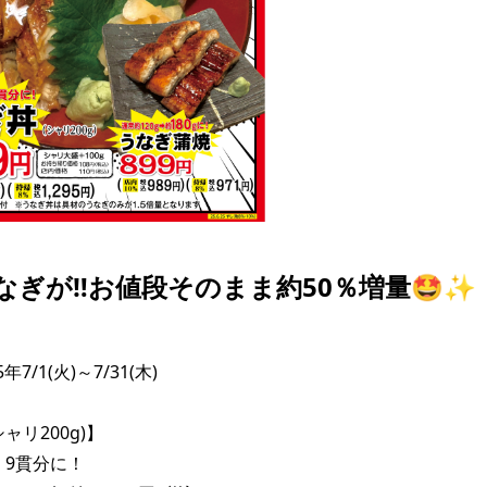
なぎが‼️お値段そのまま約50％増量🤩✨
7/1(火)～7/31(木)

リ200g)】

 9貫分に！
