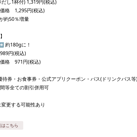
し1杯付) 1,319円(税込)

格　1,295円(税込)

約50％増量

】

➡ 約180gに！

89円(税込)

格　971円(税込)

主優待券・お食事券・公式アプリクーポン・パス(ドリンクパス等
間等全ての割引併用可

は変更する可能性あり
覧はこちら