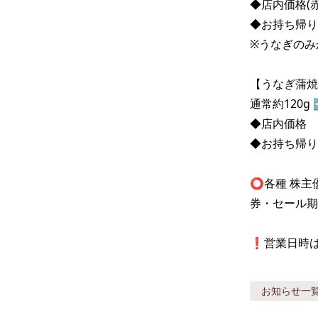
◆店内価格(赤だ
◆お持ち帰り価
※うなぎのみが
【うなぎ蒲焼
通常約120g 
◆店内価格　9
◆お持ち帰り価
⭕️各種 株
券・セール期
❗️営業日時
お知らせ
一