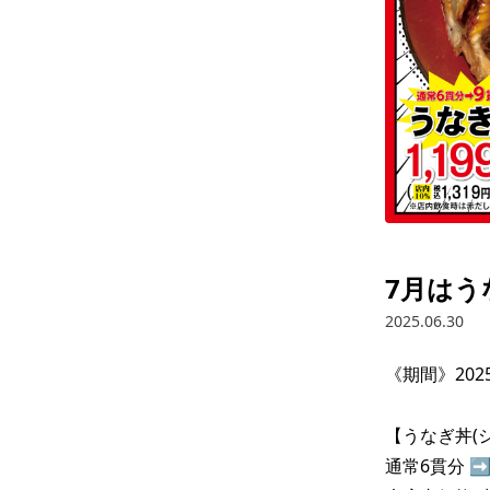
7月はう
2025.06.30
《期間》2025年
【うなぎ丼(シャ
通常6貫分 ➡