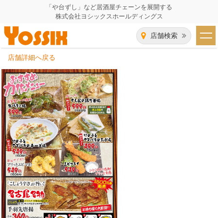
「や台ずし」など居酒屋チェーンを展開する
株式会社ヨシックスホールディングス
店舗検索
店舗詳細へ戻る
HOME
企業情報
企業情報トップ
事業一覧
代表者あいさつ
飲食事業紹介
グループ会社
飲食事業紹介トップ
IR（株主・投資家）情報
会社概要
や台ずし
IR情報トップ
採用情報
沿革
ニパチ
会長メッセージ