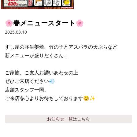
採用情報トップ
店舗物件・店舗施工管理業者の募集
経営陣
これや
今後の取り組み
正社員
組織図
お問い合わせ
🌸春メニュースタート🌸
焼とりてっぱん
コーポレートガバナンス
パート・アルバイト
2025.03.10
所在地
お問い合わせトップ
このサイトについて
ひとくち餃子の頂
財務情報
すし屋の豚生姜焼、竹の子とアスパラの天ぷらなど

IRお問い合わせ
玉鋼
業績推移
プライバシーポリシー
新メニューが盛りだくさん！

株式情報
ご意見・アンケート（ご来店の方）
財政状況
せんと
IRライブラリ
リンク集
ご家族、ご友人お誘いあわせの上

ぜひご来店ください💨

や台や
IRライブラリトップ
IRカレンダー
サイトマップ
店舗スタッフ一同、

決算短信
海老どて食堂
ご来店を心よりお待ちしております😊✨
株価情報
決算説明資料
華花
株主優待
有価証券報告書等法定開示資料
お知らせ
一覧はこちら
電子公告
株主通信