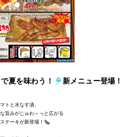
で夏を味わう！🎐新メニュー登場！
マトと水なす漬、

な旨みがじゅわ～っと広がる

ステーキが新登場！🍆
