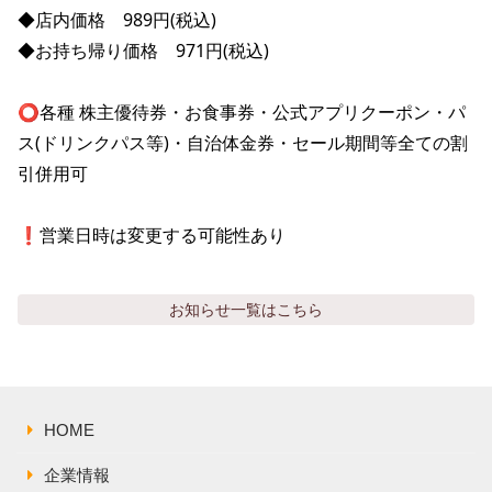
株主総会関連資料
FAQ
◆店内価格　989円(税込)

その他IR資料
◆お持ち帰り価格　971円(税込)

IRお問い合わせ
適時開示資料
⭕️各種 株主優待券・お食事券・公式アプリクーポン・パ
ス(ドリンクパス等)・自治体金券・セール期間等全ての割
引併用可

❗️営業日時は変更する可能性あり
お知らせ
一覧はこちら
HOME
企業情報