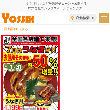
「や台ずし」など居酒屋チェーンを展開する
株式会社ヨシックスホールディングス
店舗検索
店舗詳細へ戻る
HOME
企業情報
企業情報トップ
事業一覧
代表者あいさつ
飲食事業紹介
グループ会社
飲食事業紹介トップ
IR（株主・投資家）情報
会社概要
や台ずし
IR情報トップ
採用情報
沿革
ニパチ
会長メッセージ