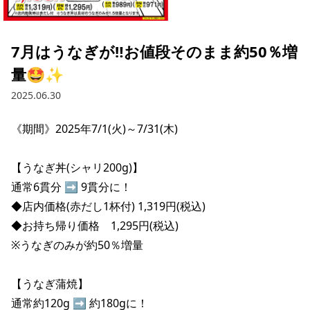
採用情報トップ
店舗物件・店舗施工管理業者の募集
経営陣
これや
今後の取り組み
正社員
組織図
お問い合わせ
7月はうなぎが‼️お値段そのまま約50％増
焼とりてっぱん
コーポレートガバナンス
パート・アルバイト
量🤩✨
所在地
お問い合わせトップ
このサイトについて
ひとくち餃子の頂
財務情報
2025.06.30
IRお問い合わせ
玉鋼
業績推移
プライバシーポリシー
株式情報
《期間》2025年7/1(火)～7/31(木)

ご意見・アンケート（ご来店の方）
財政状況
せんと
IRライブラリ
リンク集
【うなぎ丼(シャリ200g)】

や台や
通常6貫分 ➡ 9貫分に！

IRライブラリトップ
IRカレンダー
サイトマップ
◆店内価格(赤だし1杯付) 1,319円(税込)

決算短信
海老どて食堂
株価情報
◆お持ち帰り価格　1,295円(税込)

決算説明資料
※うなぎのみが約50％増量

華花
株主優待
有価証券報告書等法定開示資料
【うなぎ蒲焼】

電子公告
株主通信
通常約120g ➡ 約180gに！
