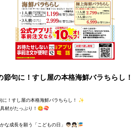
午の節句に！すし屋の本格海鮮バラちらし！
節句に！すし屋の本格海鮮バラちらし！ ✨

具材がたっぷり！😋🍣

な成長を願う「こどもの日」👦🏻👧🏻🎏
