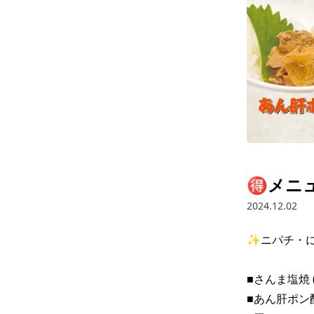
🉐️メニ
2024.12.02
✨ニパチ・に
■さんま塩焼 (
■あん肝ポン酢