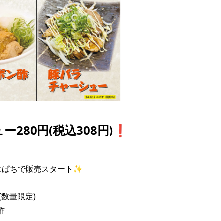
ュー280円(税込308円)❗️
ぱちで販売スタート✨

数量限定)


