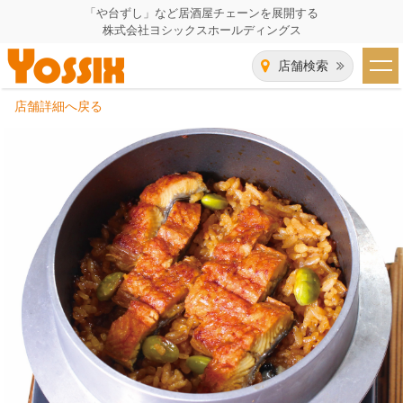
「や台ずし」など居酒屋チェーンを展開する
株式会社ヨシックスホールディングス
店舗検索
店舗詳細へ戻る
HOME
企業情報
企業情報トップ
事業一覧
代表者あいさつ
飲食事業紹介
グループ会社
飲食事業紹介トップ
IR（株主・投資家）情報
会社概要
や台ずし
IR情報トップ
採用情報
沿革
ニパチ
会長メッセージ