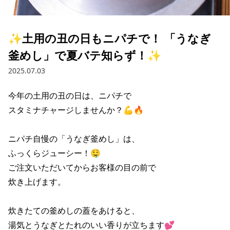
採用情報トップ
店舗物件・店舗施工管理業者の募集
経営陣
これや
今後の取り組み
正社員
組織図
お問い合わせ
✨土用の丑の日もニパチで！ 「うなぎ
焼とりてっぱん
コーポレートガバナンス
パート・アルバイト
釜めし」で夏バテ知らず！✨
所在地
お問い合わせトップ
このサイトについて
ひとくち餃子の頂
財務情報
2025.07.03
IRお問い合わせ
玉鋼
業績推移
プライバシーポリシー
株式情報
今年の土用の丑の日は、ニパチで

ご意見・アンケート（ご来店の方）
スタミナチャージしませんか？💪🔥

財政状況
せんと
IRライブラリ
リンク集
や台や
ニパチ自慢の「うなぎ釜めし」は、

IRライブラリトップ
IRカレンダー
サイトマップ
ふっくらジューシー！🤤

決算短信
海老どて食堂
株価情報
ご注文いただいてからお客様の目の前で

決算説明資料
炊き上げます。

華花
株主優待
有価証券報告書等法定開示資料
炊きたての釜めしの蓋をあけると、

電子公告
株主通信
湯気とうなぎとたれのいい香りが立ちます💕
