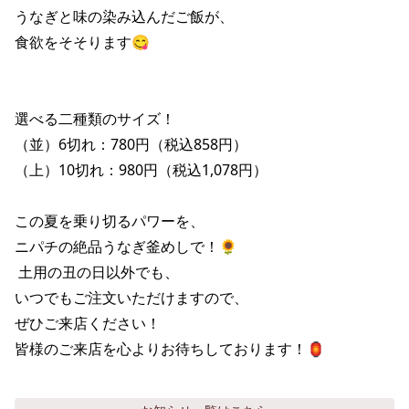
株主総会関連資料
FAQ
うなぎと味の染み込んだご飯が、

その他IR資料
食欲をそそります😋

IRお問い合わせ
適時開示資料
選べる二種類のサイズ！

（並）6切れ：780円（税込858円）

（上）10切れ：980円（税込1,078円）

この夏を乗り切るパワーを、

ニパチの絶品うなぎ釜めしで！🌻

 土用の丑の日以外でも、

いつでもご注文いただけますので、

ぜひご来店ください！

皆様のご来店を心よりお待ちしております！🏮