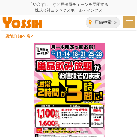
「や台ずし」など居酒屋チェーンを展開する
株式会社ヨシックスホールディングス
店舗検索
店舗詳細へ戻る
HOME
企業情報
企業情報トップ
事業一覧
代表者あいさつ
飲食事業紹介
グループ会社
飲食事業紹介トップ
IR（株主・投資家）情報
会社概要
や台ずし
IR情報トップ
採用情報
沿革
ニパチ
会長メッセージ