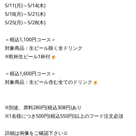
株主総会関連資料
FAQ
5/11(月)～5/14(木)

その他IR資料
5/18(月)～5/21(木)

IRお問い合わせ
5/25(月)～5/28(木)

適時開示資料
＜税込1,100円コース＞

対象商品：生ビール除く全ドリンク

※乾杯生ビール1杯付🍺

＜税込1,600円コース＞

対象商品：生ビール含む全てのドリンク🍺

※別途、席料280円(税込308円)あり

※1名様につき500円(税込550円)以上のフード注文必須

詳細は画像をご確認下さい☺️
