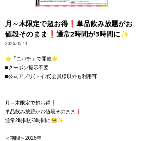
採用情報トップ
店舗物件・店舗施工管理業者の募集
経営陣
これや
今後の取り組み
正社員
組織図
お問い合わせ
月～木限定で超お得❗️単品飲み放題がお
焼とりてっぱん
コーポレートガバナンス
パート・アルバイト
値段そのまま❗️通常2時間が3時間に✨
所在地
お問い合わせトップ
このサイトについて
ひとくち餃子の頂
財務情報
2026.05.11
IRお問い合わせ
玉鋼
業績推移
プライバシーポリシー
株式情報
🌟「ニパチ」で開催🌟

ご意見・アンケート（ご来店の方）
■クーポン提示不要

財政状況
せんと
IRライブラリ
リンク集
■公式アプリ(トイポ)会員様以外も利用可

や台や
IRライブラリトップ
IRカレンダー
サイトマップ
決算短信
海老どて食堂
株価情報
月～木限定で超お得❗️

決算説明資料
単品飲み放題がお値段そのまま❗️

華花
株主優待
有価証券報告書等法定開示資料
通常2時間が3時間に🥺✨

電子公告
株主通信
＜期間＞2026年
