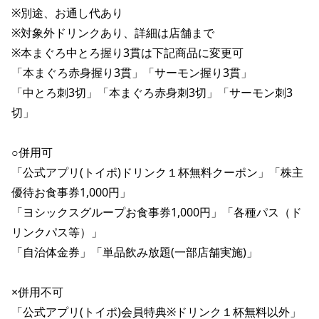
※別途、お通し代あり

※対象外ドリンクあり、詳細は店舗まで

※本まぐろ中とろ握り3貫は下記商品に変更可

「本まぐろ赤身握り3貫」「サーモン握り3貫」

「中とろ刺3切」「本まぐろ赤身刺3切」「サーモン刺3
切」

○併用可

「公式アプリ(トイポ)ドリンク１杯無料クーポン」「株主
優待お食事券1,000円」

「ヨシックスグループお食事券1,000円」「各種パス（ド
リンクパス等）」

「自治体金券」「単品飲み放題(一部店舗実施)」

×併用不可

「公式アプリ(トイポ)会員特典※ドリンク１杯無料以外」
