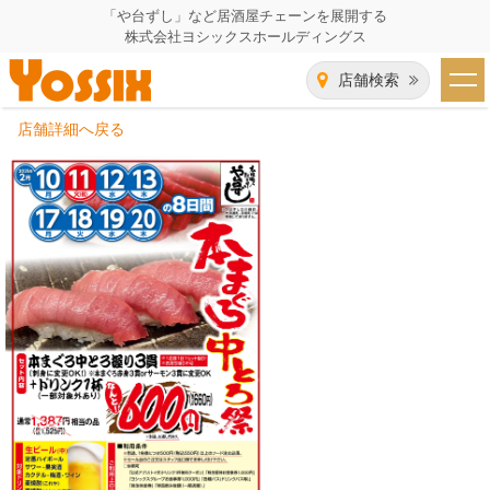
「や台ずし」など居酒屋チェーンを展開する
株式会社ヨシックスホールディングス
店舗検索
店舗詳細へ戻る
HOME
企業情報
企業情報トップ
事業一覧
代表者あいさつ
飲食事業紹介
グループ会社
飲食事業紹介トップ
IR（株主・投資家）情報
会社概要
や台ずし
IR情報トップ
採用情報
沿革
ニパチ
会長メッセージ