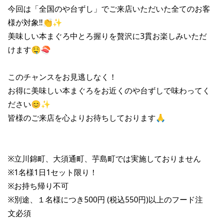
株主総会関連資料
FAQ
今回は「全国のや台ずし」でご来店いただいた全てのお客
その他IR資料
様が対象‼👏✨

IRお問い合わせ
美味しい本まぐろ中とろ握りを贅沢に3貫お楽しみいただ
適時開示資料
けます🤤🍣

このチャンスをお見逃しなく！

お得に美味しい本まぐろをお近くのや台ずしで味わってく
ださい😊✨

皆様のご来店を心よりお待ちしております🙏

※立川錦町、大須通町、芋島町では実施しておりません

※1名様1日1セット限り！

※お持ち帰り不可

※別途、１名様につき500円 (税込550円)以上のフード注
文必須
