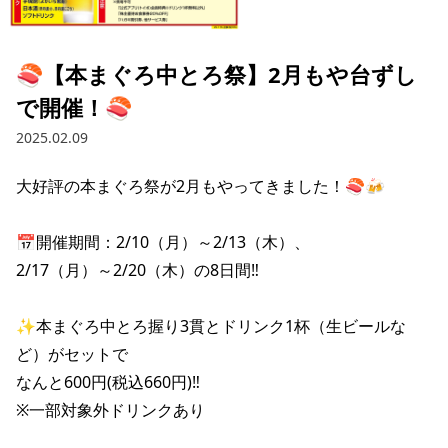
採用情報トップ
店舗物件・店舗施工管理業者の募集
経営陣
これや
今後の取り組み
正社員
組織図
お問い合わせ
🍣【本まぐろ中とろ祭】2月もや台ずし
焼とりてっぱん
コーポレートガバナンス
パート・アルバイト
で開催！🍣
所在地
お問い合わせトップ
このサイトについて
ひとくち餃子の頂
財務情報
2025.02.09
IRお問い合わせ
玉鋼
業績推移
プライバシーポリシー
株式情報
大好評の本まぐろ祭が2月もやってきました！🍣🍻

ご意見・アンケート（ご来店の方）
財政状況
せんと
IRライブラリ
リンク集
📅開催期間：2/10（月）～2/13（木）、

や台や
2/17（月）～2/20（木）の8日間‼

IRライブラリトップ
IRカレンダー
サイトマップ
決算短信
海老どて食堂
株価情報
✨本まぐろ中とろ握り3貫とドリンク1杯（生ビールな
決算説明資料
ど）がセットで

華花
株主優待
有価証券報告書等法定開示資料
なんと600円(税込660円)‼

※一部対象外ドリンクあり

電子公告
株主通信