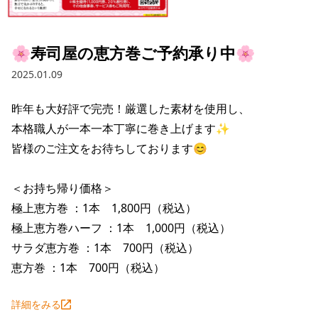
採用情報トップ
店舗物件・店舗施工管理業者の募集
経営陣
これや
今後の取り組み
正社員
組織図
お問い合わせ
🌸寿司屋の恵方巻ご予約承り中🌸
焼とりてっぱん
コーポレートガバナンス
パート・アルバイト
2025.01.09
所在地
お問い合わせトップ
このサイトについて
ひとくち餃子の頂
財務情報
昨年も大好評で完売！厳選した素材を使用し、

IRお問い合わせ
玉鋼
業績推移
プライバシーポリシー
本格職人が一本一本丁寧に巻き上げます✨

株式情報
皆様のご注文をお待ちしております😊

ご意見・アンケート（ご来店の方）
財政状況
せんと
IRライブラリ
リンク集
＜お持ち帰り価格＞

や台や
IRライブラリトップ
IRカレンダー
サイトマップ
極上恵方巻 ：1本　1,800円（税込）

決算短信
海老どて食堂
極上恵方巻ハーフ ：1本　1,000円（税込）

株価情報
決算説明資料
サラダ恵方巻 ：1本　700円（税込）

華花
株主優待
恵方巻 ：1本　700円（税込）
有価証券報告書等法定開示資料
電子公告
株主通信
詳細をみる