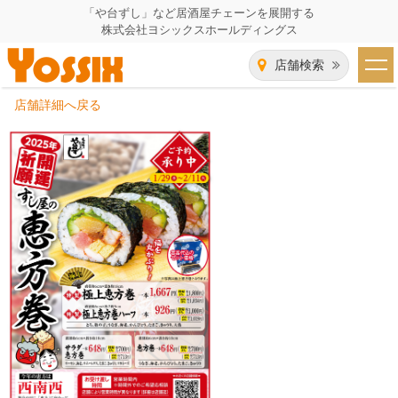
「や台ずし」など居酒屋チェーンを展開する
株式会社ヨシックスホールディングス
店舗検索
店舗詳細へ戻る
HOME
企業情報
企業情報トップ
事業一覧
代表者あいさつ
飲食事業紹介
グループ会社
飲食事業紹介トップ
IR（株主・投資家）情報
会社概要
や台ずし
IR情報トップ
採用情報
沿革
ニパチ
会長メッセージ