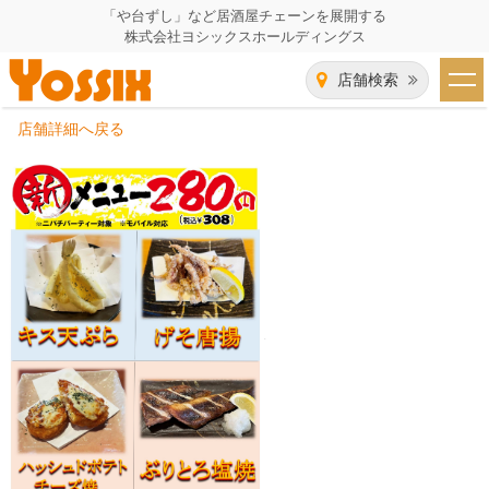
「や台ずし」など居酒屋チェーンを展開する
株式会社ヨシックスホールディングス
店舗検索
店舗詳細へ戻る
HOME
企業情報
企業情報トップ
事業一覧
代表者あいさつ
飲食事業紹介
グループ会社
飲食事業紹介トップ
IR（株主・投資家）情報
会社概要
や台ずし
IR情報トップ
採用情報
沿革
ニパチ
会長メッセージ