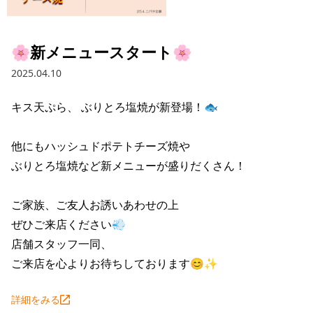
採用情報トップ
店舗物件・店舗施工管理業者の募集
経営陣
これや
今後の取り組み
正社員
組織図
お問い合わせ
🌸新メニュースタート🌸
焼とりてっぱん
コーポレートガバナンス
パート・アルバイト
2025.04.10
所在地
お問い合わせトップ
このサイトについて
ひとくち餃子の頂
財務情報
キス天ぷら、 ぶりとろ塩焼が新登場！🐟

IRお問い合わせ
玉鋼
業績推移
プライバシーポリシー
株式情報
他にもハッシュドポテトチーズ焼や

ご意見・アンケート（ご来店の方）
財政状況
せんと
IRライブラリ
リンク集
ぶりとろ塩焼など新メニューが盛りだくさん！

や台や
IRライブラリトップ
IRカレンダー
サイトマップ
ご家族、ご友人お誘いあわせの上

決算短信
海老どて食堂
ぜひご来店ください💨

株価情報
決算説明資料
店舗スタッフ一同、

華花
株主優待
ご来店を心よりお待ちしております😊✨
有価証券報告書等法定開示資料
電子公告
株主通信
詳細をみる