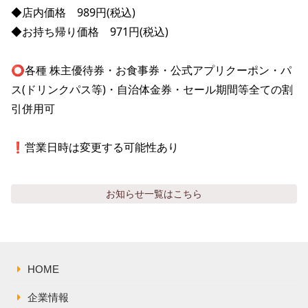
株主総会関連資料
FAQ
◆店内価格　989円(税込)

その他IR資料
◆お持ち帰り価格　971円(税込)

IRお問い合わせ
適時開示資料
⭕️各種 株主優待券・お食事券・公式アプリクーポン・パ
ス(ドリンクパス等)・自治体金券・セール期間等全ての割
引併用可

❗️営業日時は変更する可能性あり
お知らせ
一覧はこちら
HOME
企業情報