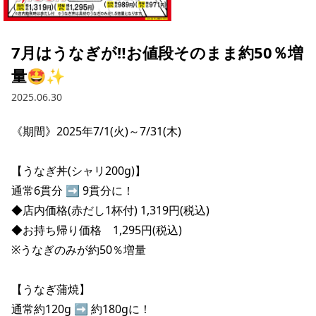
採用情報トップ
店舗物件・店舗施工管理業者の募集
経営陣
これや
今後の取り組み
正社員
組織図
お問い合わせ
7月はうなぎが‼️お値段そのまま約50％増
焼とりてっぱん
コーポレートガバナンス
パート・アルバイト
量🤩✨
所在地
お問い合わせトップ
このサイトについて
ひとくち餃子の頂
財務情報
2025.06.30
IRお問い合わせ
玉鋼
業績推移
プライバシーポリシー
株式情報
《期間》2025年7/1(火)～7/31(木)

ご意見・アンケート（ご来店の方）
財政状況
せんと
IRライブラリ
リンク集
【うなぎ丼(シャリ200g)】

や台や
通常6貫分 ➡ 9貫分に！

IRライブラリトップ
IRカレンダー
サイトマップ
◆店内価格(赤だし1杯付) 1,319円(税込)

決算短信
海老どて食堂
株価情報
◆お持ち帰り価格　1,295円(税込)

決算説明資料
※うなぎのみが約50％増量

華花
株主優待
有価証券報告書等法定開示資料
【うなぎ蒲焼】

電子公告
株主通信
通常約120g ➡ 約180gに！
