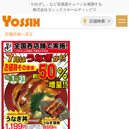
「や台ずし」など居酒屋チェーンを展開する
株式会社ヨシックスホールディングス
店舗検索
店舗詳細へ戻る
HOME
企業情報
企業情報トップ
事業一覧
代表者あいさつ
飲食事業紹介
グループ会社
飲食事業紹介トップ
IR（株主・投資家）情報
会社概要
や台ずし
IR情報トップ
採用情報
沿革
ニパチ
会長メッセージ